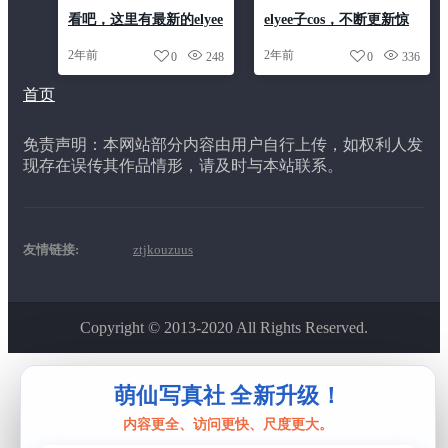
看吧，这里有最新的elyee
elyee子cos，不断更新惊
子cos合集，快来一睹为
艳作品，呈现最美的cos
2年前
2年前
0
248
0
336
快吧
照片
首页
免责声明：本网站部分内容由用户自行上传，如权利人发
现存在误传其作品情形，请及时与本站联系。
友情链接:
ztjkouzuus
Copyright © 2013-2020 All Rights Reserved.
该主题由
ztjkouzuus
开发制作
萌仙写真社 全新升级！
内容更全、访问更快、尺度更大。