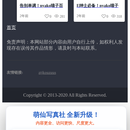
告别单调！nyako喵子百
E绅士必备！nyako喵子
度云资源带来的cos作品
汉服原图大公开。
2年前
2年前
0
281
0
318
图包，让你一次看个够
首页
免责声明：本网站部分内容由用户自行上传，如权利人发
现存在误传其作品情形，请及时与本站联系。
友情链接:
ztjkouzuus
Copyright © 2013-2020 All Rights Reserved.
该主题由
ztjkouzuus
开发制作
萌仙写真社 全新升级！
内容更全、访问更快、尺度更大。