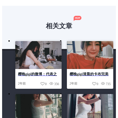
相关文章
樱晚gigi的微博：代表之
樱晚gigi清晨的卡布完美
作！这个cos绝对不容错
拍摄美图
2年前
2年前
0
356
0
735
过