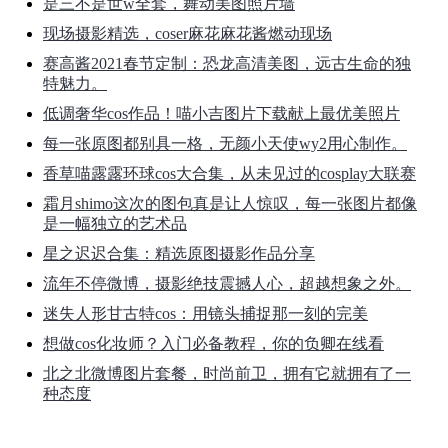
是三不是世w全套，舞动美图照片墙
现场摄影精选，coser麻花麻花酱燃动现场
赛高酱2021春节定制：恐龙高清美图，远古生命的独
特魅力。
低调奢华cos作品！喵小吉图片下载献上最优美照片
每一张原图都别具一格，无颜小天使wy2用心制作。
香草喵露露环球cos大合集，从未见过的cosplay大联赛
霜月shimo这次的图包真是让人惊叹，每一张图片都像
是一幅独立的艺术品
星之迟迟合集：精选原图摄影作品分享
流年不停微博，摄影绝技震撼人心，超越想象之外。
迷失人形甘古特cos：用镜头捕捉那一刻的完美
想做cos化妆师？入门必备教程，你的负卿在线看
北之北微博图片套餐，时尚前卫，拥有它就拥有了一
种态度