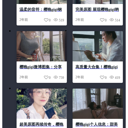
温柔的音符：樱晚gigi钢
完美原图 展现樱晚gigi哟
琴课系列美图图包
粉丝群最初的完美形象
2年前
2年前
0
519
0
514
樱晚gigi微博图集：分享
高质量大合集！樱晚gigi
最新摄影作品，感受不一
带你领略cos的精彩世界
2年前
2年前
0
759
0
419
样的视觉盛宴
超美原图再续传奇，樱晚
樱晚gigi个人信息：甜美