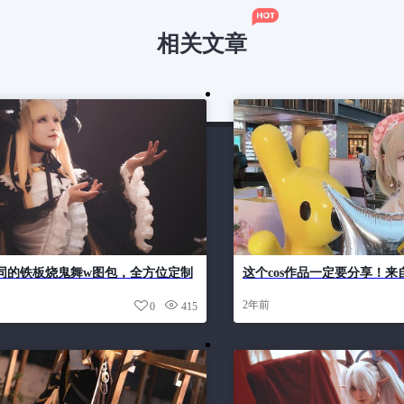
相关文章
同的铁板烧鬼舞w图包，全方位定制
这个cos作品一定要分享！
你的美
微博的好看图片太多了
2年前
0
415