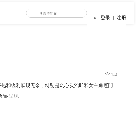
登录
|
注册
413
狂热和锐利展现无余，特别是剑心炭治郎和女主角竈門
色华丽呈现。