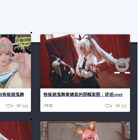
来自铁板烧鬼舞
铁板烧鬼舞拿键盘的那幅套图：讲述coser
背后的心路历程和努力。
2年前
0
324
0
313