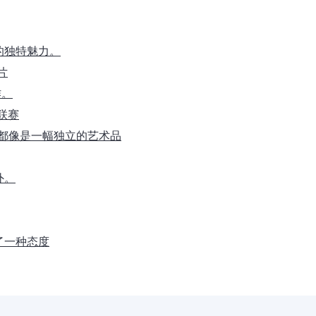
的独特魅力。
片
作。
大联赛
片都像是一幅独立的艺术品
外。
了一种态度