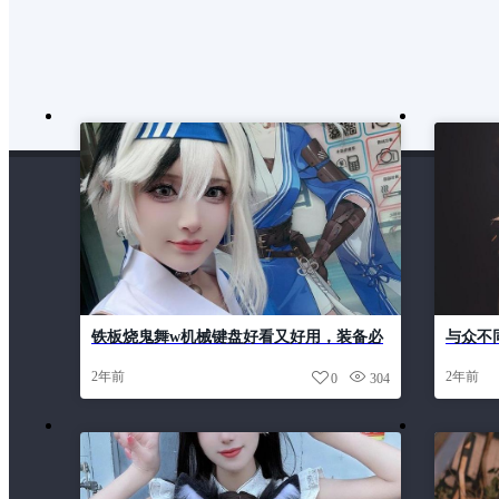
铁板烧鬼舞w机械键盘好看又好用，装备必
与众不
备之选
专属于
2年前
2年前
0
304