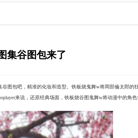
图集谷图包来了
集谷图包吧，精准的化妆和造型。铁板烧鬼舞w将岡部倫太郎的
splayer来说，还原经典场面，铁板烧谷图鬼舞w将动漫中的角