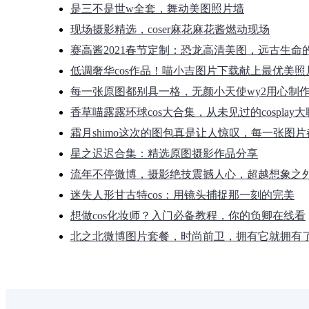
是三不是世w全套，舞动美图照片墙
现场摄影精选，coser麻花麻花酱燃动现场
赛高酱2021春节定制：恐龙高清美图，远古生命
低调奢华cos作品！喵小吉图片下载献上最优美照
每一张原图都别具一格，无颜小天使wy2用心制
香草喵露露环球cos大合集，从未见过的cosplay
霜月shimo这次的图包真是让人惊叹，每一张图
星之迟迟合集：精选原图摄影作品分享
流年不停微博，摄影绝技震撼人心，超越想象之
迷失人形甘古特cos：用镜头捕捉那一刻的完美
想做cos化妆师？入门必备教程，你的负卿在线看
北之北微博图片套餐，时尚前卫，拥有它就拥有