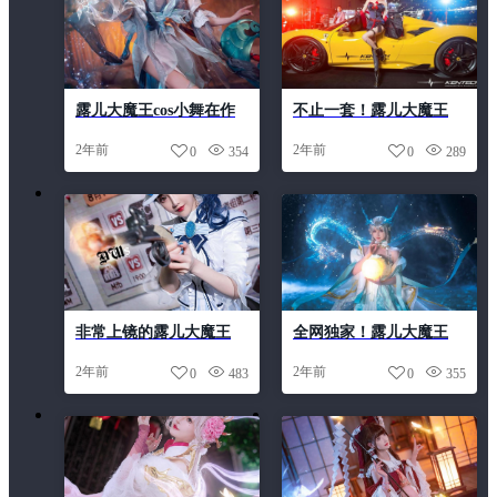
露儿大魔王cos小舞在作
不止一套！露儿大魔王
品中舞动红莲之力
cos般若的cosplay神级收
2年前
2年前
0
354
0
289
录
非常上镜的露儿大魔王
全网独家！露儿大魔王
cos公孙离惊鸿舞美图，
cos现场无删口碑爆棚
2年前
2年前
0
483
0
355
来一波自拍狂欢