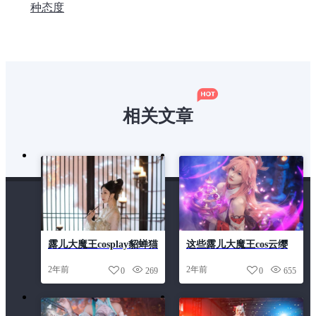
种态度
相关文章
露儿大魔王cosplay貂蝉猫
这些露儿大魔王cos云缨
影照片大剖析，猫咪王国
的原图，一定会让你惊艳
2年前
2年前
0
269
0
655
盛世如何崛起
不已