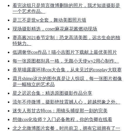
看完这组只是简言微博删除的照片，我才知道摄影是
一个艺术作品。
是三不是世w全套，舞动美图照片墙
现场摄影精选，coser麻花麻花酱燃动现场
赛高酱2021春节定制：恐龙高清美图，远古生命的独
特魅力。
低调奢华cos作品！喵小吉图片下载献上最优美照片
每一张原图都别具一格，无颜小天使wy2用心制作。
香草喵露露环球cos大合集，从未见过的cosplay大联赛
霜月shimo这次的图包真是让人惊叹，每一张图片都像
是一幅独立的艺术品
星之迟迟合集：精选原图摄影作品分享
流年不停微博，摄影绝技震撼人心，超越想象之外。
迷失人形甘古特cos：用镜头捕捉那一刻的完美
想做cos化妆师？入门必备教程，你的负卿在线看
北之北微博图片套餐，时尚前卫，拥有它就拥有了一