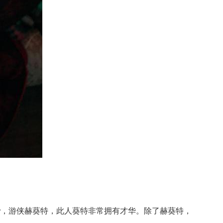
r，游侠赫葵特，此人葵特非常拥有才华。除了赫葵特，