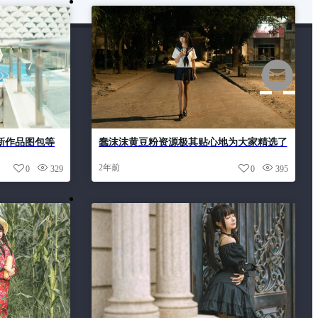
最新作品图包等
蠢沫沫黄豆粉资源极其贴心地为大家精选了
许多美图，太感动了
2年前
0
329
0
395