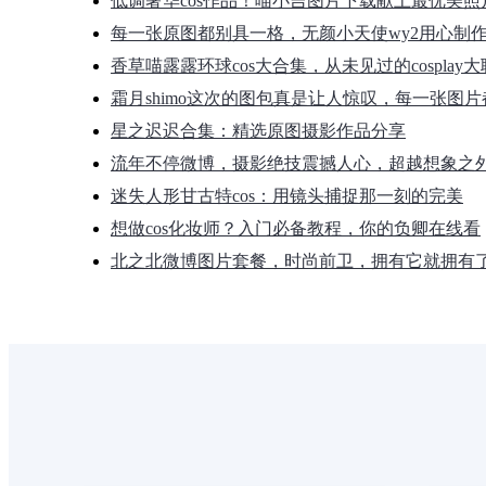
低调奢华cos作品！喵小吉图片下载献上最优美照
每一张原图都别具一格，无颜小天使wy2用心制
香草喵露露环球cos大合集，从未见过的cosplay
霜月shimo这次的图包真是让人惊叹，每一张图
星之迟迟合集：精选原图摄影作品分享
流年不停微博，摄影绝技震撼人心，超越想象之
迷失人形甘古特cos：用镜头捕捉那一刻的完美
想做cos化妆师？入门必备教程，你的负卿在线看
北之北微博图片套餐，时尚前卫，拥有它就拥有