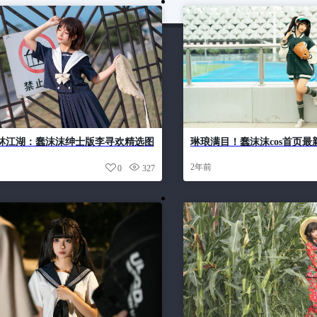
林江湖：蠢沫沫绅士版李寻欢精选图
琳琅满目！蠢沫沫cos首页
你来赏析
2年前
0
327