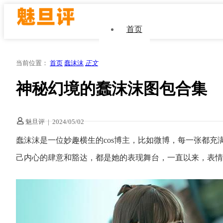
首页
当前位置：
首页
蠢沫沫
正文
神秘幻境的蠢沫沫图包合集
魅旦评
|
2024/05/02
蠢沫沫是一位妙趣横生的cos博主，比如微博，每一张都
己内心的肆意和豁达，都是她的表现舞台，一直以来，表情