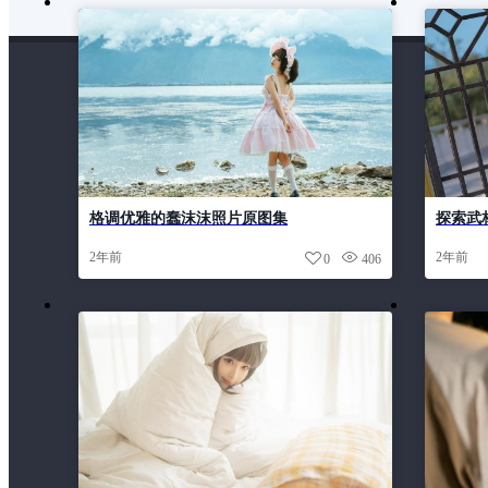
格调优雅的蠢沫沫照片原图集
探索武
包
2年前
2年前
0
406