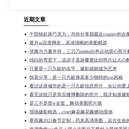
近期文章
千阳快起床巧克力，与你分享我最近cosplay的
逐月su百度网盘，高清清晰的美图精选
优雅与力量并存，三刀刀miido白色运动背心照片
纯白的雪景下，凉凉子圣诞麋鹿比邻照片让人心
只要是一只九龄的名字，摄影就能成为艺术
惊喜分享：是一只九龄身高多少独特的cos风格
看过这座城市的是一只九龄信息照片，会让你爱
看完这组只是简言微博删除的照片，我才知道摄
是三不是世w全套，舞动美图照片墙
现场摄影精选，coser麻花麻花酱燃动现场
赛高酱2021春节定制：恐龙高清美图，远古生命