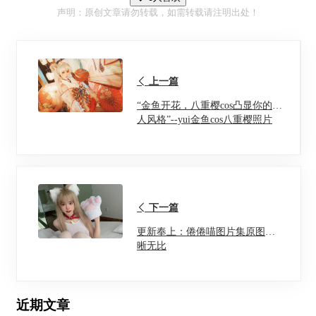
声明：原创文章请勿转载，如需转载请注明出处！
上一篇
“金鱼开花，八重樱cos凸显你的个
人风格”--yui金鱼cos八重樱照片
下一篇
更新奉上：倦倦喵图片集原图清
晰无比
近期文章