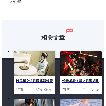
种态度
相关文章
唯美星之迟迟微博婚纱摄
惊艳必看！星之迟迟胡桃
影作品欣赏
cos图包大放送
2年前
2年前
0
359
0
354