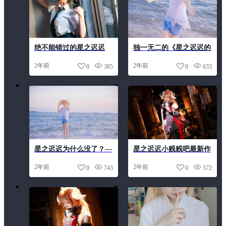
绝不能错过的星之迟迟
独一无二的《星之迟迟的
cosplay原图分享
所有作品》原图，让你的
2年前
2年前
0
385
0
633
世界更有色彩。
星之迟迟为什么没了？—
星之迟迟小贱贱吧最新作
原图合集火爆更新中
品：独具匠心的cos展现
2年前
2年前
0
743
0
572