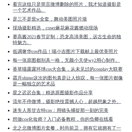
看完这组只是简言微博删除的照片，我才知道摄影是
一个艺术作品。
是三不是世w全套，舞动美图照片墙
现场摄影精选，coser麻花麻花酱燃动现场
赛高酱2021春节定制：恐龙高清美图，远古生命的独
特魅力。
低调奢华cos作品！喵小吉图片下载献上最优美照片
每一张原图都别具一格，无颜小天使wy2用心制作。
香草喵露露环球cos大合集，从未见过的cosplay大联赛
霜月shimo这次的图包真是让人惊叹，每一张图片都像
是一幅独立的艺术品
星之迟迟合集：精选原图摄影作品分享
流年不停微博，摄影绝技震撼人心，超越想象之外。
迷失人形甘古特cos：用镜头捕捉那一刻的完美
想做cos化妆师？入门必备教程，你的负卿在线看
北之北微博图片套餐，时尚前卫，拥有它就拥有了一