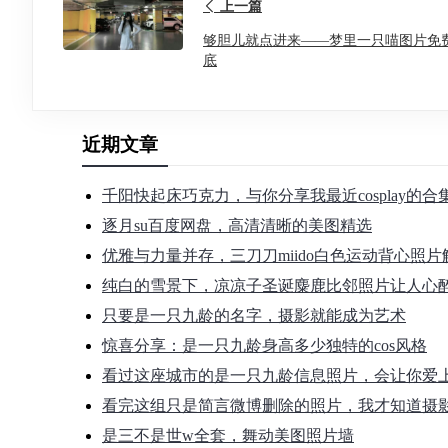
上一篇
够胆儿就点进来——梦里一只喵图片免
底
近期文章
千阳快起床巧克力，与你分享我最近cosplay的
逐月su百度网盘，高清清晰的美图精选
优雅与力量并存，三刀刀miido白色运动背心照片
纯白的雪景下，凉凉子圣诞麋鹿比邻照片让人心
只要是一只九龄的名字，摄影就能成为艺术
惊喜分享：是一只九龄身高多少独特的cos风格
看过这座城市的是一只九龄信息照片，会让你爱
看完这组只是简言微博删除的照片，我才知道摄
是三不是世w全套，舞动美图照片墙