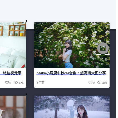
原图，绝佳视觉享
Shika小鹿鹿中秋cos合集：超高清大图分享
2年前
0
424
0
446