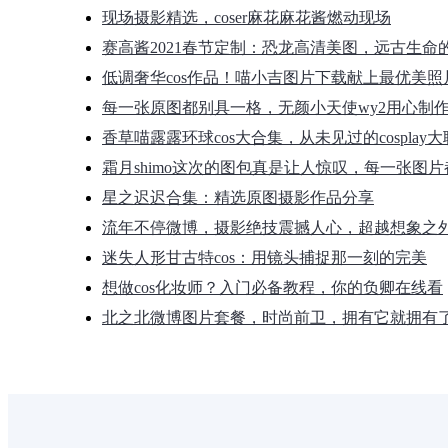
现场摄影精选，coser麻花麻花酱燃动现场
赛高酱2021春节定制：恐龙高清美图，远古生命
低调奢华cos作品！喵小吉图片下载献上最优美照
每一张原图都别具一格，无颜小天使wy2用心制
香草喵露露环球cos大合集，从未见过的cosplay
霜月shimo这次的图包真是让人惊叹，每一张图
星之迟迟合集：精选原图摄影作品分享
流年不停微博，摄影绝技震撼人心，超越想象之
迷失人形甘古特cos：用镜头捕捉那一刻的完美
想做cos化妆师？入门必备教程，你的负卿在线看
北之北微博图片套餐，时尚前卫，拥有它就拥有