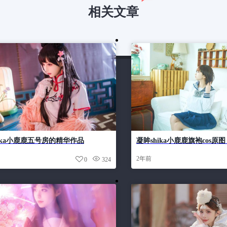
相关文章
ika小鹿鹿五号房的精华作品
凝眸shika小鹿鹿旗袍cos
受
2年前
0
324