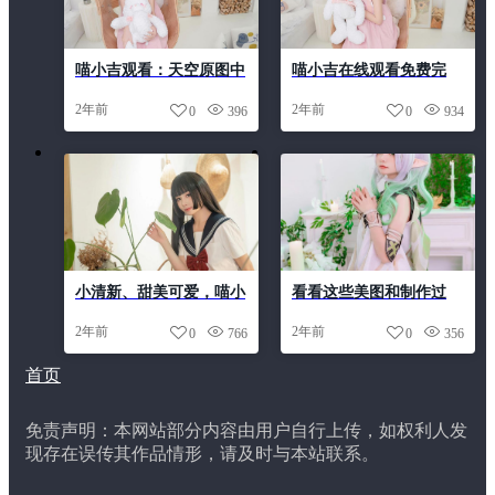
喵小吉观看：天空原图中
喵小吉在线观看免费完
的令人惊叹美景
整，这部作品绝对让你惊
2年前
2年前
0
396
0
934
喜连连
小清新、甜美可爱，喵小
看看这些美图和制作过
吉的照片都在哪里获取？
程，喵小吉cos雷姆真的
2年前
2年前
0
766
0
356
很有创意
首页
免责声明：本网站部分内容由用户自行上传，如权利人发
现存在误传其作品情形，请及时与本站联系。