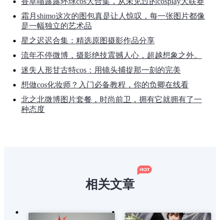
香草喵露露环球cos大合集，从未见过的cosplay大联赛
霜月shimo这次的图包真是让人惊叹，每一张图片都像
是一幅独立的艺术品
星之迟迟合集：精选原图摄影作品分享
流年不停微博，摄影绝技震撼人心，超越想象之外。
迷失人形甘古特cos：用镜头捕捉那一刻的完美
想做cos化妆师？入门必备教程，你的负卿在线看
北之北微博图片套餐，时尚前卫，拥有它就拥有了一
种态度
相关文章