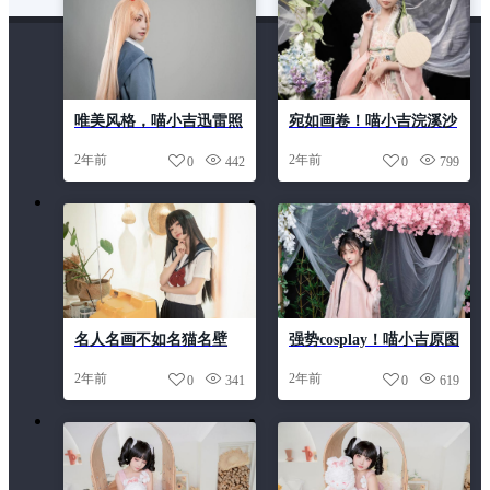
唯美风格，喵小吉迅雷照
宛如画卷！喵小吉浣溪沙
片定制
端午免费摄影作品美轮美
2年前
2年前
0
442
0
799
奂
名人名画不如名猫名壁
强势cosplay！喵小吉原图
纸，喵小吉壁纸赏析。
大公开
2年前
2年前
0
341
0
619