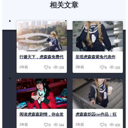
相关文章
行摄天下，虎森森免费代
呈现虎森森紫兔代表作
表好看摄影之最
品，高清视觉震撼
2年前
2年前
0
359
0
328
阅读虎森森剧情，你会发
虎森森炽囚cos作品：狂
现“好看”是多么微不足道
野之美，展现自我
2年前
2年前
0
344
0
450