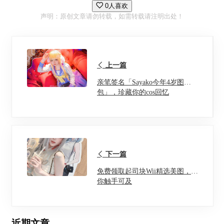
0人喜欢
声明：原创文章请勿转载，如需转载请注明出处！
上一篇
亲笔签名「Sayako今年4岁图
包」，珍藏你的cos回忆
下一篇
免费领取起司块Wii精选美图，让
你触手可及
近期文章