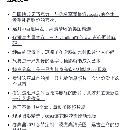
千阳快起床巧克力，与你分享我最近cosplay的合集，
希望能得到你的喜欢。
逐月su百度网盘，高清清晰的美图精选
优雅与力量并存，三刀刀miido白色运动背心照片解
码。
纯白的雪景下，凉凉子圣诞麋鹿比邻照片让人心醉。
只要是一只九龄的名字，摄影就能成为艺术
惊喜分享：是一只九龄身高多少独特的cos风格
看过这座城市的是一只九龄信息照片，会让你爱上这
个城市
看完这组只是简言微博删除的照片，我才知道摄影是
一个艺术作品。
是三不是世w全套，舞动美图照片墙
现场摄影精选，coser麻花麻花酱燃动现场
赛高酱2021春节定制：恐龙高清美图，远古生命的独