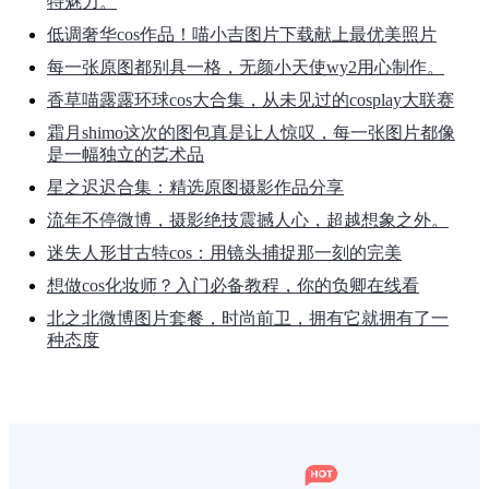
特魅力。
低调奢华cos作品！喵小吉图片下载献上最优美照片
每一张原图都别具一格，无颜小天使wy2用心制作。
香草喵露露环球cos大合集，从未见过的cosplay大联赛
霜月shimo这次的图包真是让人惊叹，每一张图片都像
是一幅独立的艺术品
星之迟迟合集：精选原图摄影作品分享
流年不停微博，摄影绝技震撼人心，超越想象之外。
迷失人形甘古特cos：用镜头捕捉那一刻的完美
想做cos化妆师？入门必备教程，你的负卿在线看
北之北微博图片套餐，时尚前卫，拥有它就拥有了一
种态度