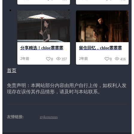
图图包合集
分享精选！chloe霏霏霏
留住回忆，chloe霏霏霏
百度云分享cosplay高清原
百度网盘分享珍藏的照片
2年前
2年前
0
357
0
416
图珍藏
赏析。
首页
免责声明：本网站部分内容由用户自行上传，如权利人发
现存在误传其作品情形，请及时与本站联系。
友情链接:
ztjkouzuus