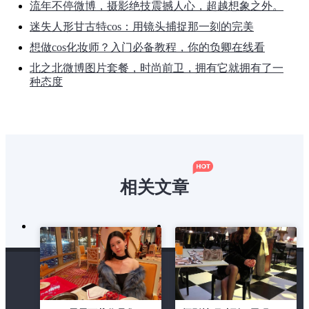
流年不停微博，摄影绝技震撼人心，超越想象之外。
迷失人形甘古特cos：用镜头捕捉那一刻的完美
想做cos化妆师？入门必备教程，你的负卿在线看
北之北微博图片套餐，时尚前卫，拥有它就拥有了一
种态度
相关文章