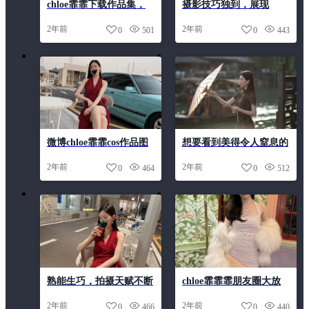
chloe霏霏下载作品集，
摄影技巧独到，展现
美艳诱惑无边界
chloe霏霏霏长什么样子
2年前
2年前
0
501
0
443
的各种神秘面貌
微博chloe霏霏cos作品图
想要看到美得令人窒息的
包，让你入坑cos圈的第
原图？来Chloe霏霏朋友
2年前
2年前
0
464
0
512
一步
圈
熟能生巧，拍摄天赋不断
chloe霏霏霏朋友圈大放
升华！Chloe霏霏摄影美
送！一组妖艳美图集合
2年前
2年前
0
466
0
440