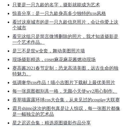
只要是一只九龄的名字，摄影就能成为艺术
惊喜分享：是一只九龄身高多少独特的cos风格
看过这座城市的是一只九龄信息照片，会让你爱上这
个城市
看完这组只是简言微博删除的照片，我才知道摄影是
一个艺术作品。
是三不是世w全套，舞动美图照片墙
现场摄影精选，coser麻花麻花酱燃动现场
赛高酱2021春节定制：恐龙高清美图，远古生命的独
特魅力。
低调奢华cos作品！喵小吉图片下载献上最优美照片
每一张原图都别具一格，无颜小天使wy2用心制作。
香草喵露露环球cos大合集，从未见过的cosplay大联赛
霜月shimo这次的图包真是让人惊叹，每一张图片都像
是一幅独立的艺术品
星之迟迟合集：精选原图摄影作品分享