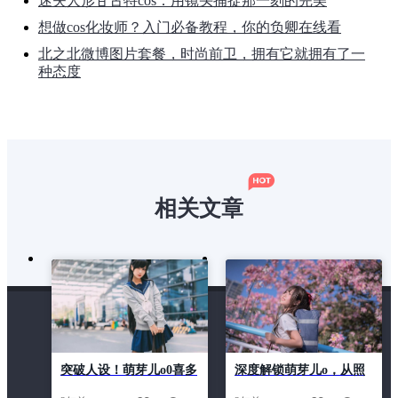
迷失人形甘古特cos：用镜头捕捉那一刻的完美
想做cos化妆师？入门必备教程，你的负卿在线看
北之北微博图片套餐，时尚前卫，拥有它就拥有了一
种态度
相关文章
突破人设！萌芽儿o0喜多
深度解锁萌芽儿o，从照
川海梦cos《原神》的美
片到原图全收录。