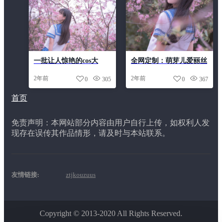
一批让人惊艳的cos大
全网定制：萌芽儿爱丽丝
图，全都来自萌芽儿全套
cosplay唯美经典
2年前
2年前
0
305
0
367
首页
免责声明：本网站部分内容由用户自行上传，如权利人发
现存在误传其作品情形，请及时与本站联系。
友情链接:
ztjkouzuus
Copyright © 2013-2020 All Rights Reserved.