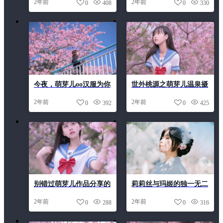
2年前
2年前
0
408
0
330
图惊艳上线。
今夜，萌芽儿oo汉服为你
世外桃源之萌芽儿温泉摄
呈现超美的汉服图包。
影之旅
2年前
2年前
0
392
0
425
别错过萌芽儿作品分享的
莉莉丝与玛姬的独一无二
照片，你一定会爱上它
萌芽儿百合图包
2年前
2年前
0
288
0
316
们。