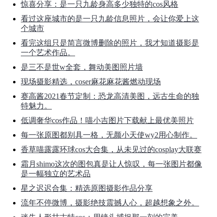
惊喜分享：是一只九龄身高多少独特的cos风格
看过这座城市的是一只九龄信息照片，会让你爱上这
个城市
看完这组只是简言微博删除的照片，我才知道摄影是
一个艺术作品。
是三不是世w全套，舞动美图照片墙
现场摄影精选，coser麻花麻花酱燃动现场
赛高酱2021春节定制：恐龙高清美图，远古生命的独
特魅力。
低调奢华cos作品！喵小吉图片下载献上最优美照片
每一张原图都别具一格，无颜小天使wy2用心制作。
香草喵露露环球cos大合集，从未见过的cosplay大联赛
霜月shimo这次的图包真是让人惊叹，每一张图片都像
是一幅独立的艺术品
星之迟迟合集：精选原图摄影作品分享
流年不停微博，摄影绝技震撼人心，超越想象之外。