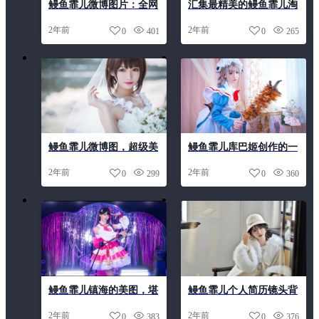
鳗鱼霏儿微博图片：全网
汇集最精美的鳗鱼霏儿淘
独家照片大公开
宝cosplay，一网打尽
2年前
2年前
0
401
0
265
鳗鱼霏儿微博图，超级美
鳗鱼霏儿库巴姬创作的一
图集。
组代表作品
2年前
2年前
0
299
0
360
鳗鱼霏儿镇海的美图，堪
鳗鱼霏儿个人简历镜头背
比宫廷画像
后的故事
2年前
2年前
0
383
0
376