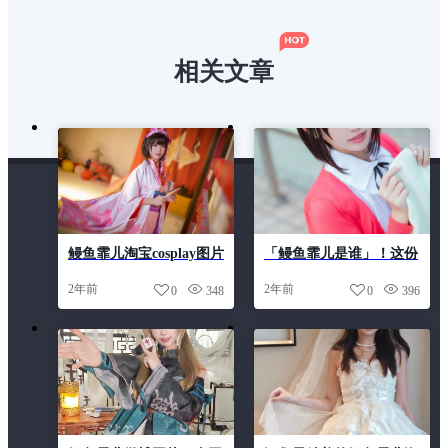
相关文章
鳗鱼霏儿淘宝cosplay图片
「鳗鱼霏儿是谁」！这份
大放送，全部都是好看的
珍贵套图震撼了所有cos
2年前
2年前
0
348
0
396
爱好者