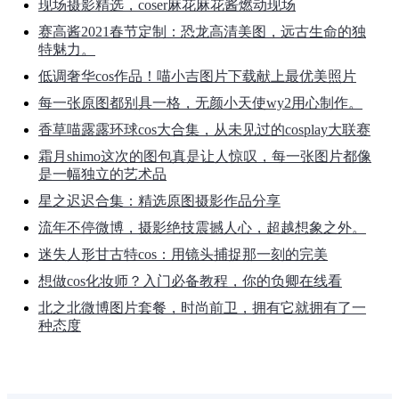
现场摄影精选，coser麻花麻花酱燃动现场
赛高酱2021春节定制：恐龙高清美图，远古生命的独
特魅力。
低调奢华cos作品！喵小吉图片下载献上最优美照片
每一张原图都别具一格，无颜小天使wy2用心制作。
香草喵露露环球cos大合集，从未见过的cosplay大联赛
霜月shimo这次的图包真是让人惊叹，每一张图片都像
是一幅独立的艺术品
星之迟迟合集：精选原图摄影作品分享
流年不停微博，摄影绝技震撼人心，超越想象之外。
迷失人形甘古特cos：用镜头捕捉那一刻的完美
想做cos化妆师？入门必备教程，你的负卿在线看
北之北微博图片套餐，时尚前卫，拥有它就拥有了一
种态度