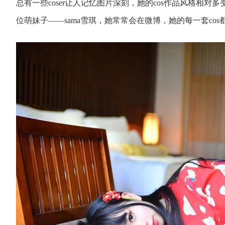
总有一些coser让人记忆图片深刻，她的cos作品风格
位萌妹子——sama雪琪，她常常会在微博，她的每一套cos