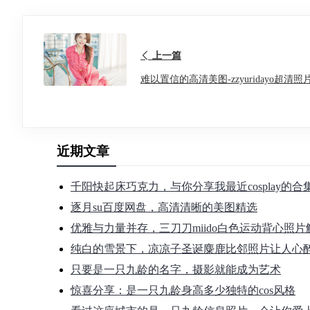
上一篇
难以置信的高清美图-zzyuridayo超清照
近期文章
千阳快起床巧克力，与你分享我最近cosplay的
逐月su百度网盘，高清清晰的美图精选
优雅与力量并存，三刀刀miido白色运动背心照片
纯白的雪景下，凉凉子圣诞麋鹿比邻照片让人心
只要是一只九龄的名字，摄影就能成为艺术
惊喜分享：是一只九龄身高多少独特的cos风格