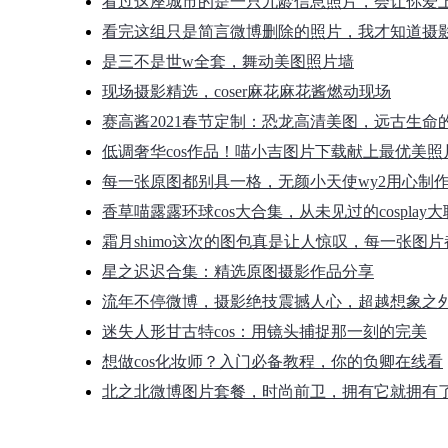
看过这座城市的是一只九龄信息照片，会让你爱
看完这组只是简言微博删除的照片，我才知道摄
是三不是世w全套，舞动美图照片墙
现场摄影精选，coser麻花麻花酱燃动现场
赛高酱2021春节定制：恐龙高清美图，远古生命
低调奢华cos作品！喵小吉图片下载献上最优美照
每一张原图都别具一格，无颜小天使wy2用心制
香草喵露露环球cos大合集，从未见过的cosplay
霜月shimo这次的图包真是让人惊叹，每一张图
星之迟迟合集：精选原图摄影作品分享
流年不停微博，摄影绝技震撼人心，超越想象之
迷失人形甘古特cos：用镜头捕捉那一刻的完美
想做cos化妆师？入门必备教程，你的负卿在线看
北之北微博图片套餐，时尚前卫，拥有它就拥有