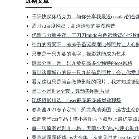
近期文章
千阳快起床巧克力，与你分享我最近cosplay的
逐月su百度网盘，高清清晰的美图精选
优雅与力量并存，三刀刀miido白色运动背心照片
纯白的雪景下，凉凉子圣诞麋鹿比邻照片让人心
只要是一只九龄的名字，摄影就能成为艺术
惊喜分享：是一只九龄身高多少独特的cos风格
看过这座城市的是一只九龄信息照片，会让你爱
看完这组只是简言微博删除的照片，我才知道摄
是三不是世w全套，舞动美图照片墙
现场摄影精选，coser麻花麻花酱燃动现场
赛高酱2021春节定制：恐龙高清美图，远古生命
低调奢华cos作品！喵小吉图片下载献上最优美照
每一张原图都别具一格，无颜小天使wy2用心制
香草喵露露环球cos大合集，从未见过的cosplay