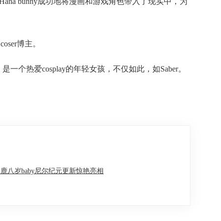
na bunny成功地将漫画和游戏角色带入了现实中，为
oser博主。
热爱cosplay的年轻女孩，不仅如此，如Saber。
鹿八岁baby尼尔纪元更新惊艳亮相