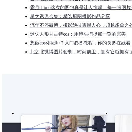
霜月shimo这次的图包真是让人惊叹，每一张图
星之迟迟合集：精选原图摄影作品分享
流年不停微博，摄影绝技震撼人心，超越想象之
迷失人形甘古特cos：用镜头捕捉那一刻的完美
想做cos化妆师？入门必备教程，你的负卿在线看
北之北微博图片套餐，时尚前卫，拥有它就拥有