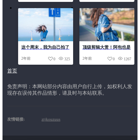
这个周末，我为自己拍了
顶级剪辑大赏！阿包也是
一组阿包也是兔娘红丝绒
兔娘私人订制cos照片制
2年前
2年前
0
325
0
1267
睡衣美图照片
作珍品
首页
免责声明：本网站部分内容由用户自行上传，如权利人发
现存在误传其作品情形，请及时与本站联系。
友情链接:
ztjkouzuus