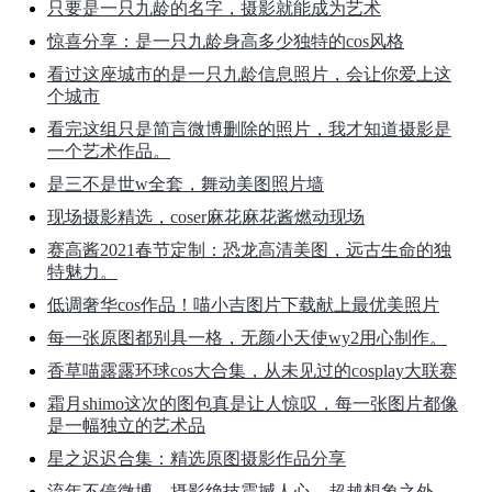
只要是一只九龄的名字，摄影就能成为艺术
惊喜分享：是一只九龄身高多少独特的cos风格
看过这座城市的是一只九龄信息照片，会让你爱上这
个城市
看完这组只是简言微博删除的照片，我才知道摄影是
一个艺术作品。
是三不是世w全套，舞动美图照片墙
现场摄影精选，coser麻花麻花酱燃动现场
赛高酱2021春节定制：恐龙高清美图，远古生命的独
特魅力。
低调奢华cos作品！喵小吉图片下载献上最优美照片
每一张原图都别具一格，无颜小天使wy2用心制作。
香草喵露露环球cos大合集，从未见过的cosplay大联赛
霜月shimo这次的图包真是让人惊叹，每一张图片都像
是一幅独立的艺术品
星之迟迟合集：精选原图摄影作品分享
流年不停微博，摄影绝技震撼人心，超越想象之外。