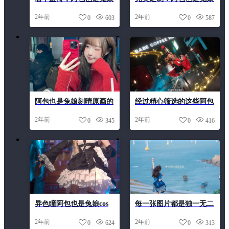
高清壁纸经典赏析一网打
船长护士cosplay美图集
2年前
2年前
0
603
0
587
尽
阿包也是兔娘刻晴原画的
经过精心筛选的这些阿包
精细程度让人赞叹
也是兔娘资源原图，让你
2年前
2年前
0
345
0
416
欲罢不能
异色瞳阿包也是兔娘cos
每一张图片都是独一无二
温泉女巫摄影套图，超值
的美图，阿包也是兔娘枪
2年前
2年前
0
624
0
313
推荐
呆不负眼前