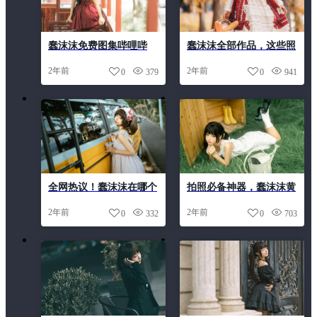
蠢沫沫免费图集哔哩哔
蠢沫沫全部作品，这些照
哩，让你代表最好的自己
片让你感受我对世界的独
2年前
2年前
0
379
0
941
特视角
全网热议！蠢沫沫在哪个
拍照必备神器，蠢沫沫黄
省cos图包受到热捧
豆粉创可贴免费带来的完
2年前
2年前
0
332
0
703
美无瑕