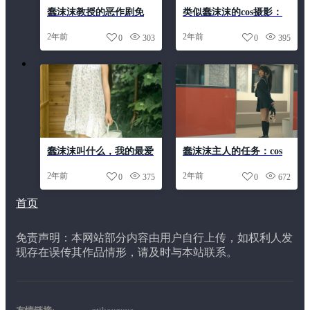
蠢沫沫教授的恶作剧免
类似蠢沫沫的cos摄影：
费-高清照片增加你的好
原图美图精选
2年前
2年前
0
303
0
395
看指数
蠢沫沫叫什么，我的最爱
蠢沫沫主人的任务：cos
美图分享
美图图包分享
2年前
2年前
0
375
0
672
首页
免责声明：本网站部分内容由用户自行上传，如权利人发
现存在误传其作品情形，请及时与本站联系。