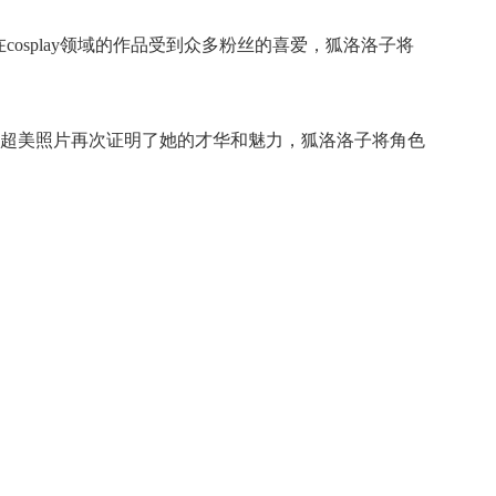
osplay领域的作品受到众多粉丝的喜爱，狐洛洛子将
一组超美照片再次证明了她的才华和魅力，狐洛洛子将角色