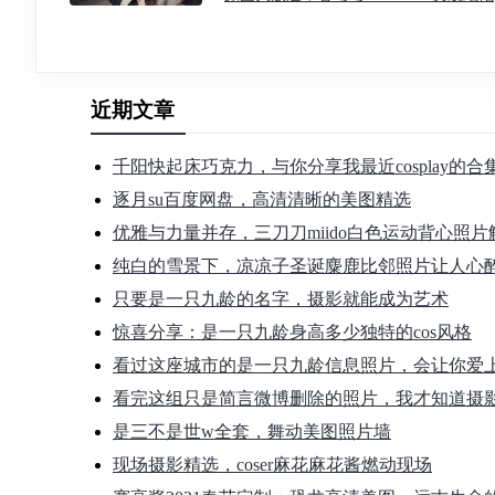
近期文章
千阳快起床巧克力，与你分享我最近cosplay的
逐月su百度网盘，高清清晰的美图精选
优雅与力量并存，三刀刀miido白色运动背心照片
纯白的雪景下，凉凉子圣诞麋鹿比邻照片让人心
只要是一只九龄的名字，摄影就能成为艺术
惊喜分享：是一只九龄身高多少独特的cos风格
看过这座城市的是一只九龄信息照片，会让你爱
看完这组只是简言微博删除的照片，我才知道摄
是三不是世w全套，舞动美图照片墙
现场摄影精选，coser麻花麻花酱燃动现场