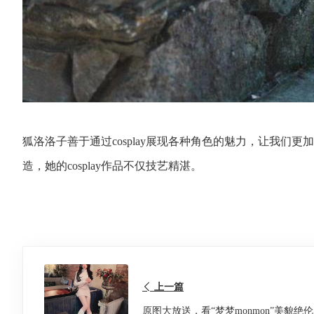
狐洛洛子善于通过cosplay展现各种角色的魅力，让我
造，她的cosplay作品不仅技艺精湛。
上一篇
原图大放送，看“梦梦monmon”美貌绝伦