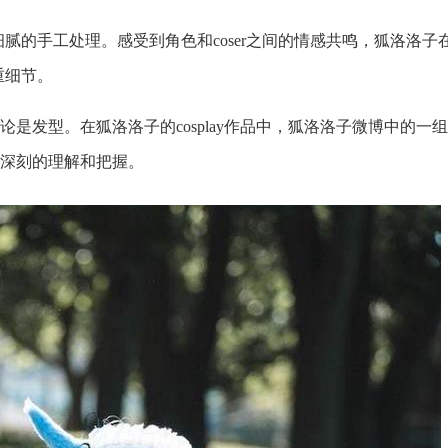
腻的手工处理。感受到角色和coser之间的情感共鸣，狐洛洛子在c
重细节。
是发型。在狐洛洛子的cosplay作品中，狐洛洛子微博中的
深刻的理解和把握。