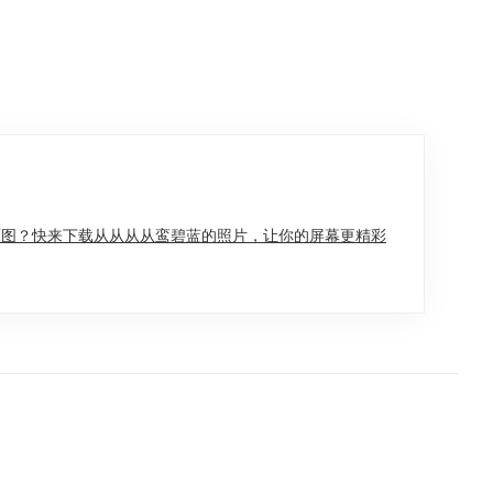
原图？快来下载从从从从鸾碧蓝的照片，让你的屏幕更精彩