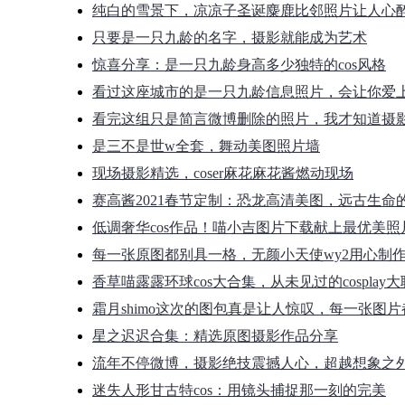
纯白的雪景下，凉凉子圣诞麋鹿比邻照片让人心
只要是一只九龄的名字，摄影就能成为艺术
惊喜分享：是一只九龄身高多少独特的cos风格
看过这座城市的是一只九龄信息照片，会让你爱
看完这组只是简言微博删除的照片，我才知道摄
是三不是世w全套，舞动美图照片墙
现场摄影精选，coser麻花麻花酱燃动现场
赛高酱2021春节定制：恐龙高清美图，远古生命
低调奢华cos作品！喵小吉图片下载献上最优美照
每一张原图都别具一格，无颜小天使wy2用心制
香草喵露露环球cos大合集，从未见过的cosplay
霜月shimo这次的图包真是让人惊叹，每一张图
星之迟迟合集：精选原图摄影作品分享
流年不停微博，摄影绝技震撼人心，超越想象之
迷失人形甘古特cos：用镜头捕捉那一刻的完美