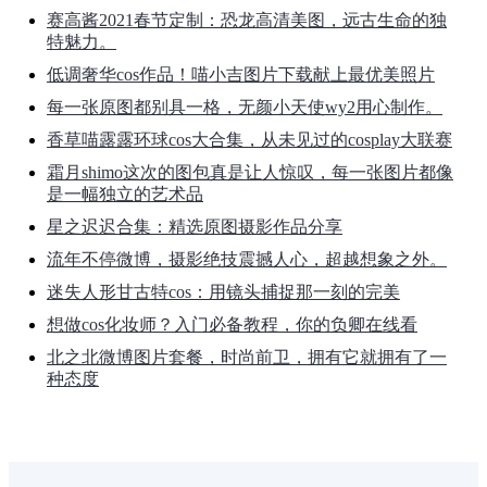
赛高酱2021春节定制：恐龙高清美图，远古生命的独
特魅力。
低调奢华cos作品！喵小吉图片下载献上最优美照片
每一张原图都别具一格，无颜小天使wy2用心制作。
香草喵露露环球cos大合集，从未见过的cosplay大联赛
霜月shimo这次的图包真是让人惊叹，每一张图片都像
是一幅独立的艺术品
星之迟迟合集：精选原图摄影作品分享
流年不停微博，摄影绝技震撼人心，超越想象之外。
迷失人形甘古特cos：用镜头捕捉那一刻的完美
想做cos化妆师？入门必备教程，你的负卿在线看
北之北微博图片套餐，时尚前卫，拥有它就拥有了一
种态度