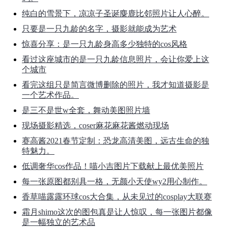
纯白的雪景下，凉凉子圣诞麋鹿比邻照片让人心醉。
只要是一只九龄的名字，摄影就能成为艺术
惊喜分享：是一只九龄身高多少独特的cos风格
看过这座城市的是一只九龄信息照片，会让你爱上这
个城市
看完这组只是简言微博删除的照片，我才知道摄影是
一个艺术作品。
是三不是世w全套，舞动美图照片墙
现场摄影精选，coser麻花麻花酱燃动现场
赛高酱2021春节定制：恐龙高清美图，远古生命的独
特魅力。
低调奢华cos作品！喵小吉图片下载献上最优美照片
每一张原图都别具一格，无颜小天使wy2用心制作。
香草喵露露环球cos大合集，从未见过的cosplay大联赛
霜月shimo这次的图包真是让人惊叹，每一张图片都像
是一幅独立的艺术品