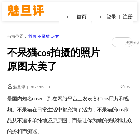
首页
登录
|
注册
当前位置：
首页
不呆猫
正文
不呆猫cos拍摄的照片
原图太美了
魅旦评
|
2024/05/08
395
是国内知名coser，到在网络平台上发表各种cos照片和视
频。不呆猫在日常生活中都充满了活力，不呆猫的cos作
品从不追求单纯地还原原图，而是让你为她的美貌和出众
的扮相而痴迷。