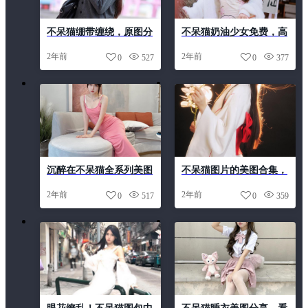
不呆猫绷带缠绕，原图分
不呆猫奶油少女免费，高
享带你开心起舞
清cos原图集结
2年前
2年前
0
527
0
377
沉醉在不呆猫全系列美图
不呆猫图片的美图合集，
之中，豁然开朗的感觉
享受美感嘉年华
2年前
2年前
0
517
0
359