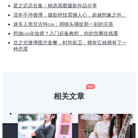
星之迟迟合集：精选原图摄影作品分享
流年不停微博，摄影绝技震撼人心，超越想象之外。
迷失人形甘古特cos：用镜头捕捉那一刻的完美
想做cos化妆师？入门必备教程，你的负卿在线看
北之北微博图片套餐，时尚前卫，拥有它就拥有了一
种态度
相关文章