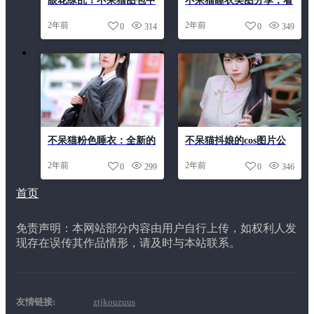
眼花缭乱！不呆猫图包中
不呆猫睡衣美图分享，看
的猫咪美图
看大家如何将其搭配出独
2年前
2年前
0
314
0
349
特的cos造型。
不呆猫粉色睡衣：全新的
不呆猫抖娘的cos图片公
更新，呈现最佳效果
开了
2年前
2年前
0
299
0
346
首页
免责声明：本网站部分内容由用户自行上传，如权利人发
现存在误传其作品情形，请及时与本站联系。
友情链接:
ztjkouzuus