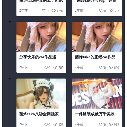
菌烨tako是真的丑，但他
“菌烨tako的8秒gi” 超值
的合集却让人欲罢不能
原图精选
2年前
2年前
0
1791
0
382
分享快乐的cos作品遇
菌烨tako的正经cos作品
封，菌烨tako微博为什么
2年前
2年前
0
705
0
660
被封？
菌烨tako八秒全网独家
一件泳装成就万千美照
cosplay图包，高清原图限
——菌烨tako泳装作品集
2年前
2年前
0
428
0
912
时免费领取