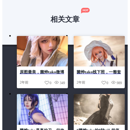
相关文章
原图最美，菌烨tako微博
菌烨tako线下照，一整套
全图中的每一张都是精品
cos作品摄影分享。
2年前
2年前
0
349
0
989