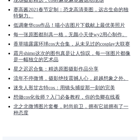
现场摄影精选，coser麻花麻花酱燃动现场
赛高酱2021春节定制：恐龙高清美图，远古生命的独
特魅力。
低调奢华cos作品！喵小吉图片下载献上最优美照片
每一张原图都别具一格，无颜小天使wy2用心制作。
香草喵露露环球cos大合集，从未见过的cosplay大联赛
霜月shimo这次的图包真是让人惊叹，每一张图片都像
是一幅独立的艺术品
星之迟迟合集：精选原图摄影作品分享
流年不停微博，摄影绝技震撼人心，超越想象之外。
迷失人形甘古特cos：用镜头捕捉那一刻的完美
想做cos化妆师？入门必备教程，你的负卿在线看
北之北微博图片套餐，时尚前卫，拥有它就拥有了一
种态度