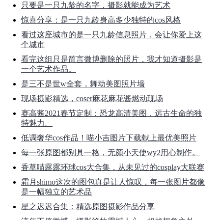
只要是一只九龄的名字，摄影就能成为艺术
惊喜分享：是一只九龄身高多少独特的cos风格
看过这座城市的是一只九龄信息照片，会让你爱上这
个城市
看完这组只是简言微博删除的照片，我才知道摄影是
一个艺术作品。
是三不是世w全套，舞动美图照片墙
现场摄影精选，coser麻花麻花酱燃动现场
赛高酱2021春节定制：恐龙高清美图，远古生命的独
特魅力。
低调奢华cos作品！喵小吉图片下载献上最优美照片
每一张原图都别具一格，无颜小天使wy2用心制作。
香草喵露露环球cos大合集，从未见过的cosplay大联赛
霜月shimo这次的图包真是让人惊叹，每一张图片都像
是一幅独立的艺术品
星之迟迟合集：精选原图摄影作品分享