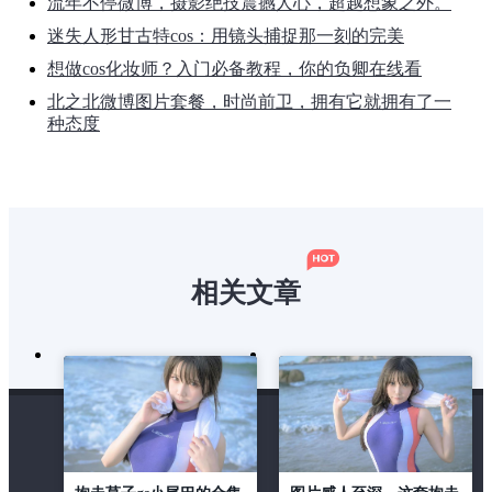
流年不停微博，摄影绝技震撼人心，超越想象之外。
迷失人形甘古特cos：用镜头捕捉那一刻的完美
想做cos化妆师？入门必备教程，你的负卿在线看
北之北微博图片套餐，时尚前卫，拥有它就拥有了一
种态度
相关文章