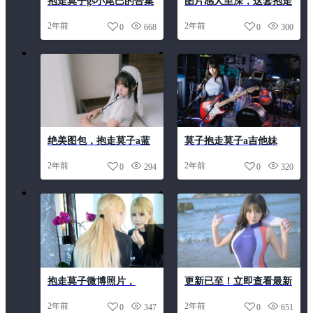
抱走莫子gs小尾巴的合集
图片感人至深，这套抱走
整理，一次看个够
莫子aa小狼尾巴的原图简
2年前
2年前
0
668
0
300
直太美了
绝美图包，抱走莫子a蓝
莫子抱走莫子a吉他妹
鸟将带你进入另一个世界
妹，这张唯美的照片让人
2年前
2年前
0
294
0
320
怦然心动
抱走莫子微博照片，
更新已至！立即查看最新
cosplay摄影图集的顶级合
抱走莫子怎么了照片。
2年前
2年前
0
347
0
651
集。