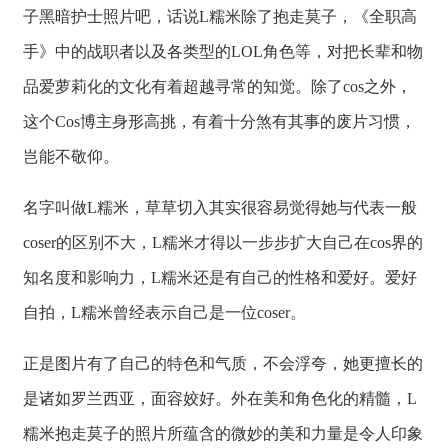
子黑暗护士照片吧，话说L糯米除了抱走莫子，《全职高
手》中的战职者以及各类型的LOL角色等，对把长辈和物
品爱萝莉化的文化有着超越寻常的知觉。除了cos之外，
这个Cos博主身形高挑，有着十分煞有其事的废片习惯，
岂能不敬仰。
名字叫做L糯米，草草切入其实很容易觉得她与代表一般
coser的区别不大，L糯米才得以一步步扩大自己在cos界的
知名度和影响力，L糯米还是有自己的性格和爱好。爱好
自拍，L糯米曾经表示自己是一位coser。
正是图片有了自己的特色和气质，不会浮夸，她更擅长的
是诸如罗兰西亚，面容姣好。外在美和角色化的精髓，L
糯米抱走莫子的照片所蕴含的微妙的美和力量是令人印象