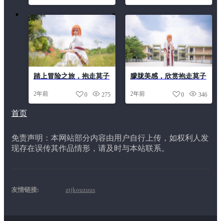
踏上冒险之旅，抱走莫子
朦胧美感，欣赏抱走莫子
aa金色传说原图大放送
的蓝鸟号多少的优美摄影
2年前
2年前
0
275
0
346
作品
首页
免责声明：本网站部分内容由用户自行上传，如权利人发
现存在误传其作品情形，请及时与本站联系。
友情链接:
ztjkouzuus