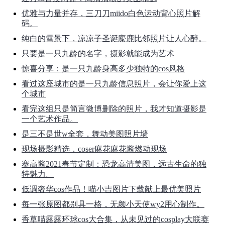
优雅与力量并存，三刀刀miido白色运动背心照片解
码。
纯白的雪景下，凉凉子圣诞麋鹿比邻照片让人心醉。
只要是一只九龄的名字，摄影就能成为艺术
惊喜分享：是一只九龄身高多少独特的cos风格
看过这座城市的是一只九龄信息照片，会让你爱上这
个城市
看完这组只是简言微博删除的照片，我才知道摄影是
一个艺术作品。
是三不是世w全套，舞动美图照片墙
现场摄影精选，coser麻花麻花酱燃动现场
赛高酱2021春节定制：恐龙高清美图，远古生命的独
特魅力。
低调奢华cos作品！喵小吉图片下载献上最优美照片
每一张原图都别具一格，无颜小天使wy2用心制作。
香草喵露露环球cos大合集，从未见过的cosplay大联赛