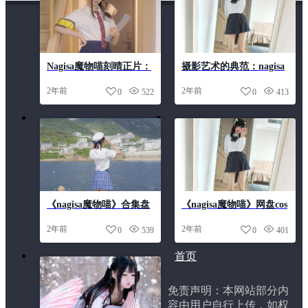
Nagisa魔物喵刻晴正片：
摄影艺术的典范：nagisa
猫咪的妖娆，原图摄影图
魔物喵研磨光滑原图欣赏
2年前
2年前
0
522
0
413
包分享
《nagisa魔物喵》合集盘
《nagisa魔物喵》网盘cos
点：人畜无害的小生物拥
作品分享，展现独特的魔
2年前
2年前
0
539
0
401
有巨大魅力
物风情。
首页
免责声明：本网站部分内
容由用户自行上传，如权