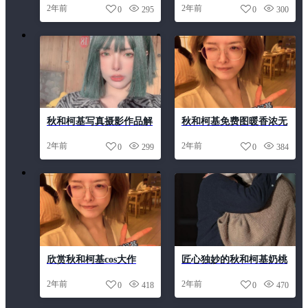
2年前
2年前
0
295
0
300
精选
能。
秋和柯基写真摄影作品解
秋和柯基免费图暖香浓无
密！你知道这些幕后故事
删精品，独享原图的视觉
2年前
2年前
0
299
0
384
吗？
盛宴。
欣赏秋和柯基cos大作
匠心独妙的秋和柯基奶桃
品，梦幻画面尽收眼底
cos作品，欣赏后收藏一
2年前
2年前
0
418
0
470
份吧。