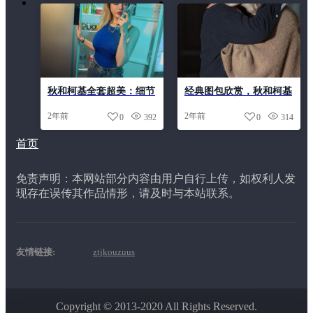
秋和柯基全套超美：细节
经典图包欣赏，秋和柯基
之美，看不够的萌宠照片
在线浏览
2年前
2年前
0
392
0
314
首页
免责声明：本网站部分内容由用户自行上传，如权利人发
现存在误传其作品情形，请及时与本站联系。
友情链接:
ztjkouzuus
Copyright © 2013-2020 All Rights Reserved.