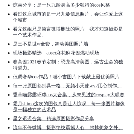
惊喜分享：是一只九龄身高多少独特的cos风格
看过这座城市的是一只九龄信息照片，会让你爱上这
个城市
看完这组只是简言微博删除的照片，我才知道摄影是
一个艺术作品。
是三不是世w全套，舞动美图照片墙
现场摄影精选，coser麻花麻花酱燃动现场
赛高酱2021春节定制：恐龙高清美图，远古生命的独
特魅力。
低调奢华cos作品！喵小吉图片下载献上最优美照片
每一张原图都别具一格，无颜小天使wy2用心制作。
香草喵露露环球cos大合集，从未见过的cosplay大联赛
霜月shimo这次的图包真是让人惊叹，每一张图片都像
是一幅独立的艺术品
星之迟迟合集：精选原图摄影作品分享
流年不停微博，摄影绝技震撼人心，超越想象之外。