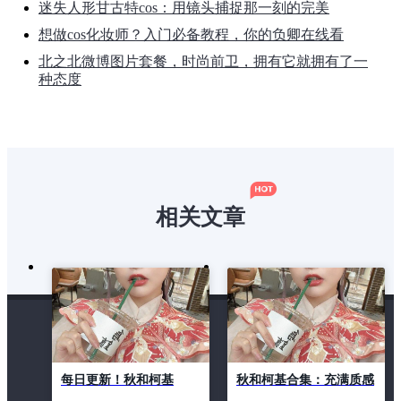
迷失人形甘古特cos：用镜头捕捉那一刻的完美
想做cos化妆师？入门必备教程，你的负卿在线看
北之北微博图片套餐，时尚前卫，拥有它就拥有了一
种态度
相关文章
每日更新！秋和柯基
秋和柯基合集：充满质感
cos33推出最新的cos作品
的摄影作品，让你欲罢不