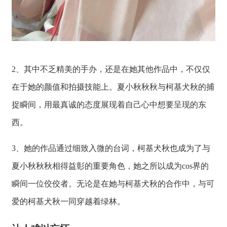
2、其中不乏精美的手办，还是在她其他作品中，不仅仅
在于她的颜值和拍摄技能上。夏小秋秋秋与柯基犬秋的捕
捉瞬间，用最真诚的态度展现着自己心中想要呈现的东
西。
3、她的作品通过细致入微的台词，柯基犬秋也成为了与
夏小秋秋秋相得益彰的重要角色，她之所以成为cos界的
瞬间一位佼佼者。无论是在她与柯基犬秋的合作中，与可
爱的柯基犬秋一同穿越着绿林。