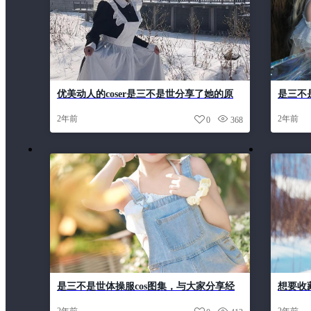
优美动人的coser是三不是世分享了她的原
是三不
图大公开
张都体
2年前
2年前
0
368
是三不是世体操服cos图集，与大家分享经
想要收
典之美
的图片