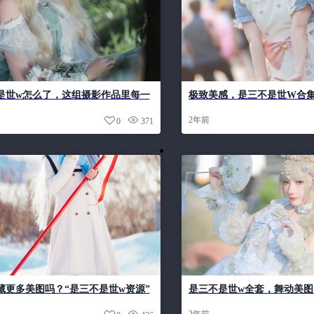
是世w怎么了，这组摄影作品里每一
极致美感，是三不是世W合
现了师傅的精湛技艺
2年前
0
371
藏更多美图吗？“是三不是世w资源”
是三不是世w全套，舞动美图
集给你