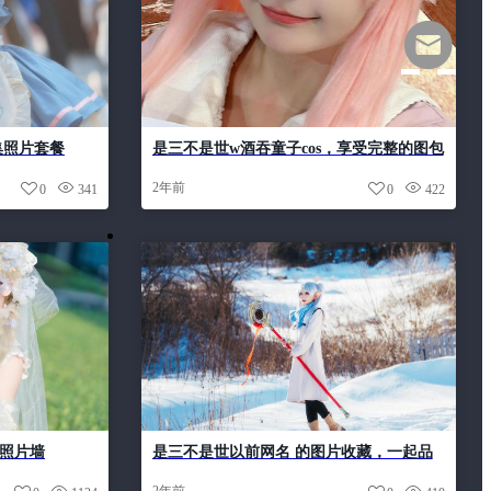
集照片套餐
是三不是世w酒吞童子cos，享受完整的图包
风采。
2年前
0
341
0
422
照片墙
是三不是世以前网名 的图片收藏，一起品
味这美丽的世界