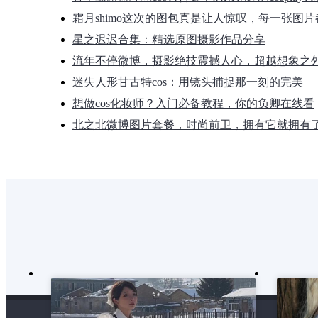
霜月shimo这次的图包真是让人惊叹，每一张图
星之迟迟合集：精选原图摄影作品分享
流年不停微博，摄影绝技震撼人心，超越想象之
迷失人形甘古特cos：用镜头捕捉那一刻的完美
想做cos化妆师？入门必备教程，你的负卿在线看
北之北微博图片套餐，时尚前卫，拥有它就拥有