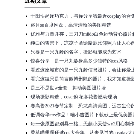
近期文章
千阳快起床巧克力，与你分享我最近cosplay的
逐月su百度网盘，高清清晰的美图精选
优雅与力量并存，三刀刀miido白色运动背心照片
纯白的雪景下，凉凉子圣诞麋鹿比邻照片让人心
只要是一只九龄的名字，摄影就能成为艺术
惊喜分享：是一只九龄身高多少独特的cos风格
看过这座城市的是一只九龄信息照片，会让你爱
看完这组只是简言微博删除的照片，我才知道摄
是三不是世w全套，舞动美图照片墙
现场摄影精选，coser麻花麻花酱燃动现场
赛高酱2021春节定制：恐龙高清美图，远古生命
低调奢华cos作品！喵小吉图片下载献上最优美照
每一张原图都别具一格，无颜小天使wy2用心制
香草喵露露环球cos大合集，从未见过的cosplay