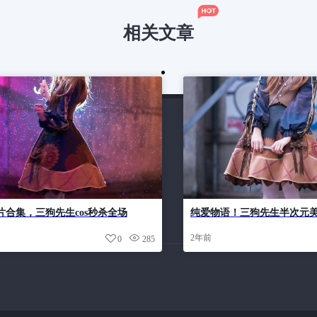
相关文章
片合集，三狗先生cos秒杀全场
纯爱物语！三狗先生半次元
2年前
0
285