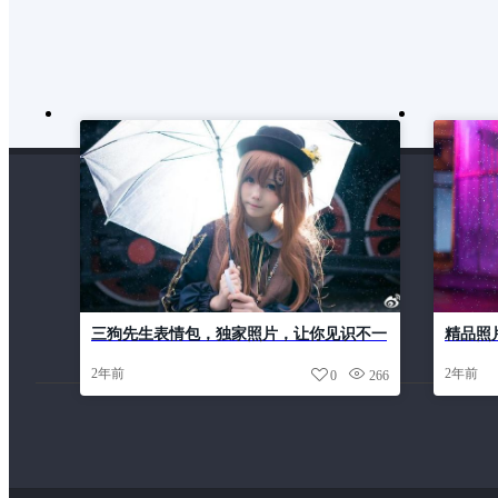
三狗先生表情包，独家照片，让你见识不一
精品照
样的美。
2年前
2年前
0
266