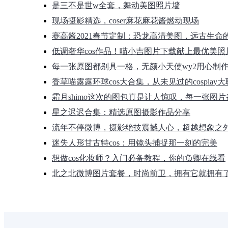
是三不是世w全套，舞动美图照片墙
现场摄影精选，coser麻花麻花酱燃动现场
赛高酱2021春节定制：恐龙高清美图，远古生命
低调奢华cos作品！喵小吉图片下载献上最优美照
每一张原图都别具一格，无颜小天使wy2用心制
香草喵露露环球cos大合集，从未见过的cosplay
霜月shimo这次的图包真是让人惊叹，每一张图
星之迟迟合集：精选原图摄影作品分享
流年不停微博，摄影绝技震撼人心，超越想象之
迷失人形甘古特cos：用镜头捕捉那一刻的完美
想做cos化妆师？入门必备教程，你的负卿在线看
北之北微博图片套餐，时尚前卫，拥有它就拥有