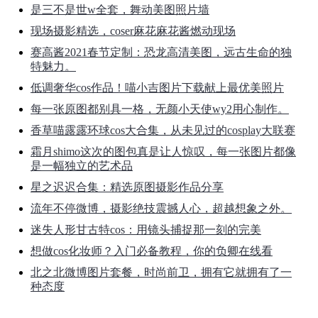
是三不是世w全套，舞动美图照片墙
现场摄影精选，coser麻花麻花酱燃动现场
赛高酱2021春节定制：恐龙高清美图，远古生命的独
特魅力。
低调奢华cos作品！喵小吉图片下载献上最优美照片
每一张原图都别具一格，无颜小天使wy2用心制作。
香草喵露露环球cos大合集，从未见过的cosplay大联赛
霜月shimo这次的图包真是让人惊叹，每一张图片都像
是一幅独立的艺术品
星之迟迟合集：精选原图摄影作品分享
流年不停微博，摄影绝技震撼人心，超越想象之外。
迷失人形甘古特cos：用镜头捕捉那一刻的完美
想做cos化妆师？入门必备教程，你的负卿在线看
北之北微博图片套餐，时尚前卫，拥有它就拥有了一
种态度