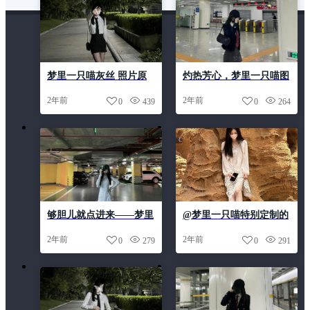
梦里一只喵灰丝 照片原
灼热芳心，梦里一只喵图
图，清晰度超一流。
片合集经典美图
2年前
2年前
0
439
0
264
够胆儿就点进来——梦里
@梦里一只喵特别定制的
一只喵图片免费下载，超
照片，以唯美为主题，感
2年前
2年前
0
279
0
291
清猫咪图片尽收眼底
受青春的美好