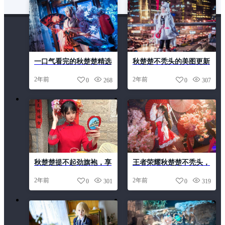
一口气看完的秋楚楚精选
秋楚楚不秃头的美图更新
图集
集锦
2年前
2年前
0
268
0
307
秋楚楚提不起劲旗袍，享
王者荣耀秋楚楚不秃头，
受图包中的时光流转。
最新cos合集照片高清更
2年前
2年前
0
301
0
319
新