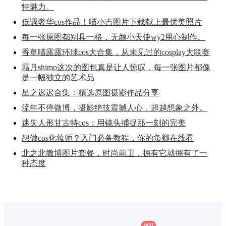
特魅力。
低调奢华cos作品！喵小吉图片下载献上最优美照片
每一张原图都别具一格，无颜小天使wy2用心制作。
香草喵露露环球cos大合集，从未见过的cosplay大联赛
霜月shimo这次的图包真是让人惊叹，每一张图片都像
是一幅独立的艺术品
星之迟迟合集：精选原图摄影作品分享
流年不停微博，摄影绝技震撼人心，超越想象之外。
迷失人形甘古特cos：用镜头捕捉那一刻的完美
想做cos化妆师？入门必备教程，你的负卿在线看
北之北微博图片套餐，时尚前卫，拥有它就拥有了一
种态度