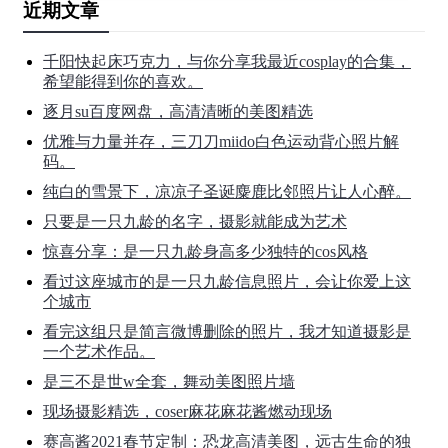
近期文章
千阳快起床巧克力，与你分享我最近cosplay的合集，
希望能得到你的喜欢。
逐月su百度网盘，高清清晰的美图精选
优雅与力量并存，三刀刀miido白色运动背心照片解
码。
纯白的雪景下，凉凉子圣诞麋鹿比邻照片让人心醉。
只要是一只九龄的名字，摄影就能成为艺术
惊喜分享：是一只九龄身高多少独特的cos风格
看过这座城市的是一只九龄信息照片，会让你爱上这
个城市
看完这组只是简言微博删除的照片，我才知道摄影是
一个艺术作品。
是三不是世w全套，舞动美图照片墙
现场摄影精选，coser麻花麻花酱燃动现场
赛高酱2021春节定制：恐龙高清美图，远古生命的独