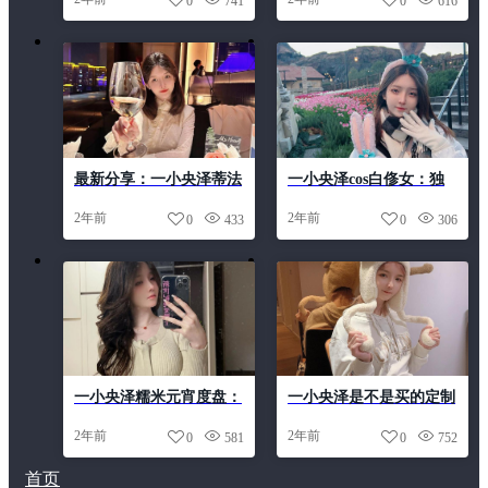
0
741
0
616
城市喧嚣
让你惊叹
最新分享：一小央泽蒂法
一小央泽cos白俢女：独
公式装，原图更新精选
家图集，记录这段cosplay
2年前
2年前
0
433
0
306
分享的美好回忆
一小央泽糯米元宵度盘：
一小央泽是不是买的定制
精美元宵节照片展示
图包，尽在这里
2年前
2年前
0
581
0
752
首页