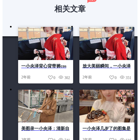
相关文章
一小央泽背心背带裤cos
放大美丽瞬间，一小央泽
作品，让你惊叹不已
来自泽鸽的爱系列美图发
2年前
2年前
0
302
0
351
布
美图录一小央泽：清新自
一小央泽几岁了的图集是
然的摄影作品，带你远离
你绝对不能错过的，足以
2年前
2年前