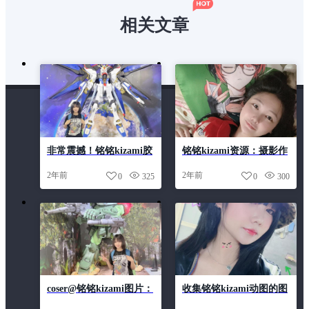
相关文章
非常震撼！铭铭kizami胶
铭铭kizami资源：摄影作
水图片合集
品精选分享
2年前
2年前
0
325
0
300
coser@铭铭kizami图片：
收集铭铭kizami动图的图
霓虹灯下的复仇者联盟合
片爱好者必备，内含图