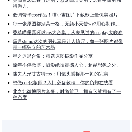
赛高酱2021春节定制：恐龙高清美图，远古生命的独
特魅力。
低调奢华cos作品！喵小吉图片下载献上最优美照片
每一张原图都别具一格，无颜小天使wy2用心制作。
香草喵露露环球cos大合集，从未见过的cosplay大联赛
霜月shimo这次的图包真是让人惊叹，每一张图片都像
是一幅独立的艺术品
星之迟迟合集：精选原图摄影作品分享
流年不停微博，摄影绝技震撼人心，超越想象之外。
迷失人形甘古特cos：用镜头捕捉那一刻的完美
想做cos化妆师？入门必备教程，你的负卿在线看
北之北微博图片套餐，时尚前卫，拥有它就拥有了一
种态度