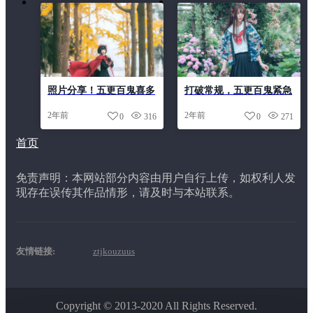
照片分享！五更百鬼喜多
打破常规，五更百鬼紧急
川不一样的日常
企业新更新
2年前
2年前
0
316
0
271
首页
免责声明：本网站部分内容由用户自行上传，如权利人发
现存在误传其作品情形，请及时与本站联系。
友情链接:
ztjkouzuus
Copyright © 2013-2020 All Rights Reserved.