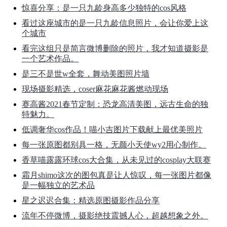
惊喜分享：是一只九龄身高多少独特的cos风格
看过这座城市的是一只九龄信息照片，会让你爱上这
个城市
看完这组只是简言微博删除的照片，我才知道摄影是
一个艺术作品。
是三不是世w全套，舞动美图照片墙
现场摄影精选，coser麻花麻花酱燃动现场
赛高酱2021春节定制：恐龙高清美图，远古生命的独
特魅力。
低调奢华cos作品！喵小吉图片下载献上最优美照片
每一张原图都别具一格，无颜小天使wy2用心制作。
香草喵露露环球cos大合集，从未见过的cosplay大联赛
霜月shimo这次的图包真是让人惊叹，每一张图片都像
是一幅独立的艺术品
星之迟迟合集：精选原图摄影作品分享
流年不停微博，摄影绝技震撼人心，超越想象之外。