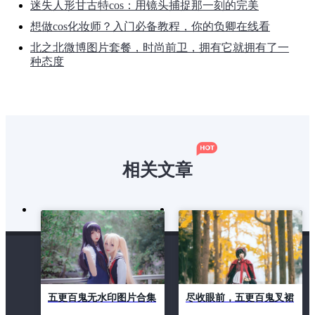
迷失人形甘古特cos：用镜头捕捉那一刻的完美
想做cos化妆师？入门必备教程，你的负卿在线看
北之北微博图片套餐，时尚前卫，拥有它就拥有了一
种态度
相关文章
五更百鬼无水印图片合集
尽收眼前，五更百鬼叉裙
分享：coser们的原创作
开部图片美图欣赏