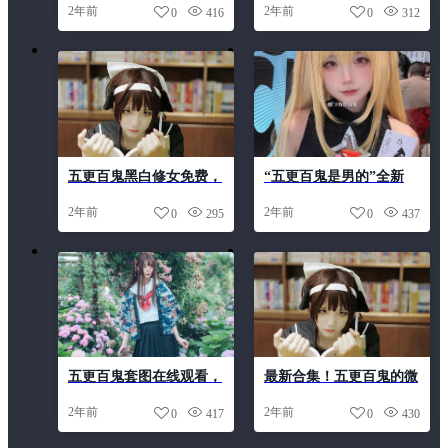
2年前
2年前
0
416
0
312
品，每张图片都是精华
五更百鬼黑白修女免费，
“五更百鬼是男的”全新
让你在cosplay世界里一展
cos作品，惊艳亮相
2年前
2年前
0
295
0
437
风情
五更百鬼套图在线观看，
最新合集！五更百鬼的微
更新速度惊人的新品首发
博原图图包大放送
2年前
2年前
0
417
0
430