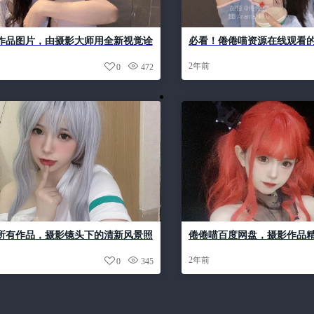
作品图片，由摄影大师用全新视觉诠
必看！倦倦喵资源在线观看
元美学。
种好看的图片
2年前
0
472
所有作品，摄影镜头下的清新风景照
倦倦喵百度网盘，摄影作品
2年前
0
345