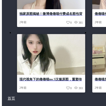
独家原图揭秘！微博倦倦喵付费成名图包背
倦倦喵
后的故事
释二次
2年前
2年前
0
381
现代视角下的倦倦喵no.5汉服原图，重塑传
倦倦喵
统美学
片
2年前
2年前
0
393
首页