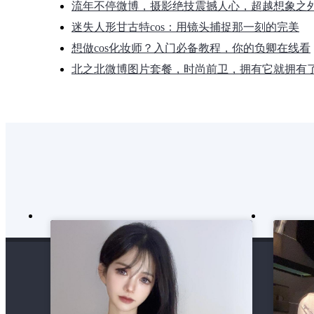
流年不停微博，摄影绝技震撼人心，超越想象之
迷失人形甘古特cos：用镜头捕捉那一刻的完美
想做cos化妆师？入门必备教程，你的负卿在线看
北之北微博图片套餐，时尚前卫，拥有它就拥有