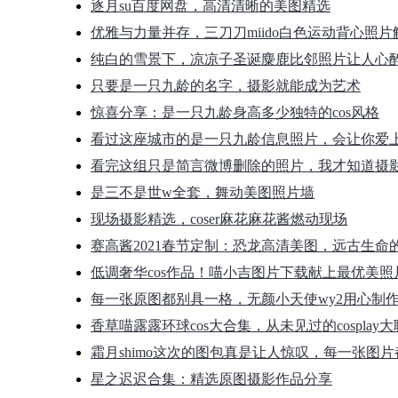
逐月su百度网盘，高清清晰的美图精选
优雅与力量并存，三刀刀miido白色运动背心照片
纯白的雪景下，凉凉子圣诞麋鹿比邻照片让人心
只要是一只九龄的名字，摄影就能成为艺术
惊喜分享：是一只九龄身高多少独特的cos风格
看过这座城市的是一只九龄信息照片，会让你爱
看完这组只是简言微博删除的照片，我才知道摄
是三不是世w全套，舞动美图照片墙
现场摄影精选，coser麻花麻花酱燃动现场
赛高酱2021春节定制：恐龙高清美图，远古生命
低调奢华cos作品！喵小吉图片下载献上最优美照
每一张原图都别具一格，无颜小天使wy2用心制
香草喵露露环球cos大合集，从未见过的cosplay
霜月shimo这次的图包真是让人惊叹，每一张图
星之迟迟合集：精选原图摄影作品分享