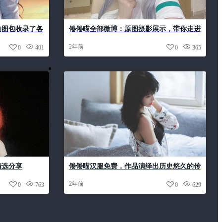
的图包收录了各
倦倦喵全部微博：原图摄影展示，带你走进
真实和虚拟的世界
2年前
0
401
0
365
精选分享
倦倦喵汉服免费，作品演绎出历史悠久的传
统情怀。
2年前
0
763
0
629