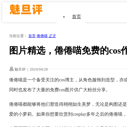
首页
当前位置：
首页
倦倦喵
正文
图片精选，倦倦喵免费的co
魅旦评
|
2024/04/28
倦倦喵是一个备受关注的cos博主，从角色服饰到造型，亦或
同时也发布了大量的免费cos图片供广大粉丝分享。
倦倦喵都能够将他们塑造得栩栩如生美梦，无论是构图还是
爱的小萝莉。如果你想要欣赏到cosplay多年之后的倦倦