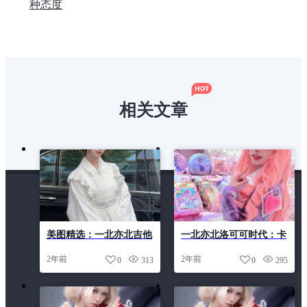
种态度
相关文章
美图精选：一北亦北吉他
一北亦北洛可可时代：卡
妹妹的黑白人像
哇伊插画，细节描绘赏析
2年前
2年前
0
313
0
295