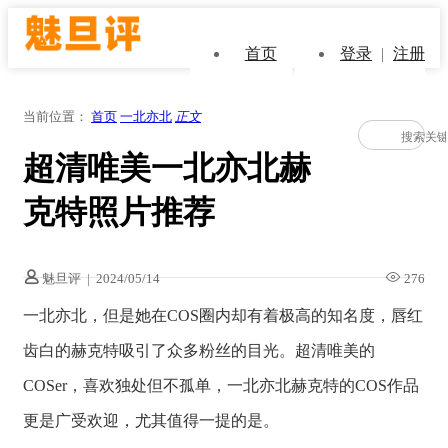
首页
登录
|
注册
当前位置：
首页
一北亦北
正文
超清唯美一北亦北赫
克特照片推荐
魅旦评
|
2024/05/14
276
一北亦北，但是她在COS圈内却有着极高的知名度，唇红
齿白的赫克特吸引了众多粉丝的目光。超清唯美的
COSer，喜欢独处但不孤单，一北亦北赫克特的COS作品
更是广受欢迎，尤其值得一提的是。