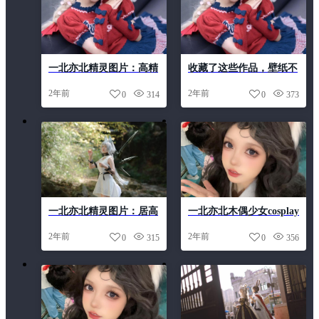
一北亦北精灵图片：高精
收藏了这些作品，壁纸不
度呈现的世外桃源，给你
愁！一北亦北微博特别奉
2年前
2年前
0
314
0
373
带来不一样的感受
上
一北亦北精灵图片：居高
一北亦北木偶少女cosplay
临下，俯瞰天际线
图包，这是一个无比梦幻
2年前
2年前
0
315
0
356
的世界