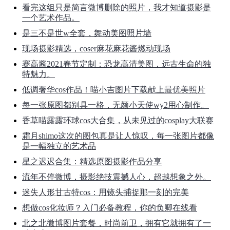
看完这组只是简言微博删除的照片，我才知道摄影是
一个艺术作品。
是三不是世w全套，舞动美图照片墙
现场摄影精选，coser麻花麻花酱燃动现场
赛高酱2021春节定制：恐龙高清美图，远古生命的独
特魅力。
低调奢华cos作品！喵小吉图片下载献上最优美照片
每一张原图都别具一格，无颜小天使wy2用心制作。
香草喵露露环球cos大合集，从未见过的cosplay大联赛
霜月shimo这次的图包真是让人惊叹，每一张图片都像
是一幅独立的艺术品
星之迟迟合集：精选原图摄影作品分享
流年不停微博，摄影绝技震撼人心，超越想象之外。
迷失人形甘古特cos：用镜头捕捉那一刻的完美
想做cos化妆师？入门必备教程，你的负卿在线看
北之北微博图片套餐，时尚前卫，拥有它就拥有了一