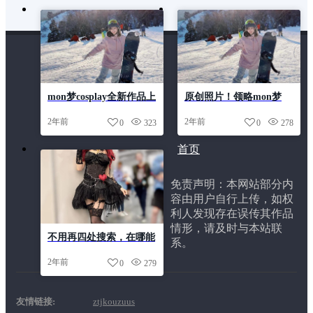
mon梦cosplay全新作品上
原创照片！领略mon梦
线，更有图包大放送
cos超高清画面
2年前
2年前
0
323
0
278
首页
免责声明：本网站部分内
容由用户自行上传，如权
利人发现存在误传其作品
情形，请及时与本站联
不用再四处搜索，在哪能
系。
找到mon梦的图集里就一
2年前
0
279
定会找到你需要的图片
友情链接:
ztjkouzuus