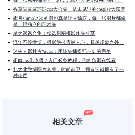
每一张原图都别具一格，无颜小天使wy2用心制作。
香草喵露露环球cos大合集，从未见过的cosplay大联赛
霜月shimo这次的图包真是让人惊叹，每一张图片都像
是一幅独立的艺术品
星之迟迟合集：精选原图摄影作品分享
流年不停微博，摄影绝技震撼人心，超越想象之外。
迷失人形甘古特cos：用镜头捕捉那一刻的完美
想做cos化妆师？入门必备教程，你的负卿在线看
北之北微博图片套餐，时尚前卫，拥有它就拥有了一
种态度
相关文章