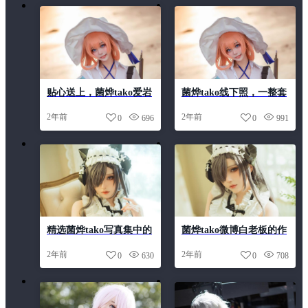
贴心送上，菌烨tako爱岩
菌烨tako线下照，一整套
图包的高清原图
cos作品摄影分享。
2年前
2年前
0
696
0
991
精选菌烨tako写真集中的
菌烨tako微博白老板的作
靓丽照片图包
品集-艳丽多姿的宇宙星
2年前
2年前
0
630
0
708
河