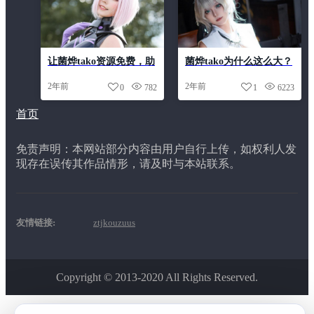
让菌烨tako资源免费，助
菌烨tako为什么这么大？
你成为cos行业大咖。
看完这作品我终于懂了
2年前
2年前
0
782
1
6223
首页
免责声明：本网站部分内容由用户自行上传，如权利人发
现存在误传其作品情形，请及时与本站联系。
友情链接:
ztjkouzuus
Copyright © 2013-2020 All Rights Reserved.
该主题由
ztjkouzuus
开发制作