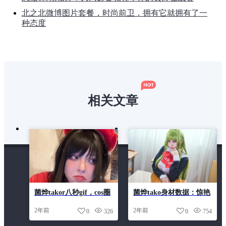
北之北微博图片套餐，时尚前卫，拥有它就拥有了一
种态度
相关文章
菌烨takor八秒gif，cos圈
菌烨tako身材数据：惊艳
的新宠儿
黑白摄影照片
2年前
2年前
0
326
0
754