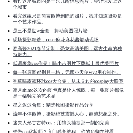
看过这座城市的是一只九龄信息照片，会让你爱上这
个城市
看完这组只是简言微博删除的照片，我才知道摄影是
一个艺术作品。
是三不是世w全套，舞动美图照片墙
现场摄影精选，coser麻花麻花酱燃动现场
赛高酱2021春节定制：恐龙高清美图，远古生命的独
特魅力。
低调奢华cos作品！喵小吉图片下载献上最优美照片
每一张原图都别具一格，无颜小天使wy2用心制作。
香草喵露露环球cos大合集，从未见过的cosplay大联赛
霜月shimo这次的图包真是让人惊叹，每一张图片都像
是一幅独立的艺术品
星之迟迟合集：精选原图摄影作品分享
流年不停微博，摄影绝技震撼人心，超越想象之外。
迷失人形甘古特cos：用镜头捕捉那一刻的完美
想做cos化妆师？入门必备教程，你的负卿在线看