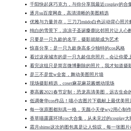
千阳快起床巧克力，与你分享我最近cosplay的
逐月su百度网盘，高清清晰的美图精选
优雅与力量并存，三刀刀miido白色运动背心照片
纯白的雪景下，凉凉子圣诞麋鹿比邻照片让人心
只要是一只九龄的名字，摄影就能成为艺术
惊喜分享：是一只九龄身高多少独特的cos风格
看过这座城市的是一只九龄信息照片，会让你爱
看完这组只是简言微博删除的照片，我才知道摄
是三不是世w全套，舞动美图照片墙
现场摄影精选，coser麻花麻花酱燃动现场
赛高酱2021春节定制：恐龙高清美图，远古生命
低调奢华cos作品！喵小吉图片下载献上最优美照
每一张原图都别具一格，无颜小天使wy2用心制
香草喵露露环球cos大合集，从未见过的cosplay
霜月shimo这次的图包真是让人惊叹，每一张图