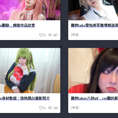
ko删除，精致作品欣赏
菌烨tako雷电将军微博精选
一睹为快吧
2年前
0
367
ako身材数据：惊艳黑白摄影照片
菌烨takor八秒gif，cos圈的
2年前
0
749