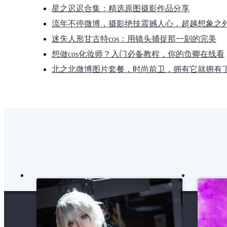
星之迟迟合集：精选原图摄影作品分享
流年不停微博，摄影绝技震撼人心，超越想象之
迷失人形甘古特cos：用镜头捕捉那一刻的完美
想做cos化妆师？入门必备教程，你的负卿在线看
北之北微博图片套餐，时尚前卫，拥有它就拥有