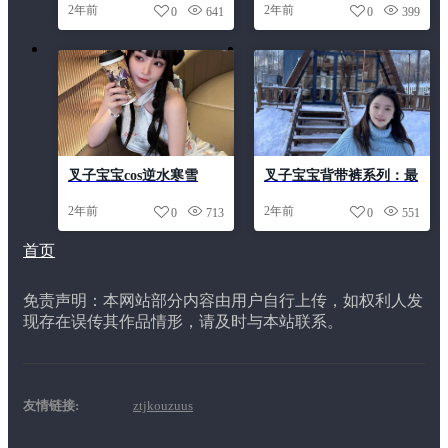
2年前
2年前
0
641
0
399
cosplay作品。
叉子宝宝cos逆水寒雪
叉子宝宝背带裤系列：最
魅，献上精选cos照片合
新合集分享
2年前
2年前
0
713
0
551
集
首页
免责声明：本网站部分内容由用户自行上传，如权利人发
现存在误传其作品情形，请及时与本站联系。
友情链接:
ztjkouzuus