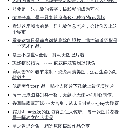
纯白的雪景下，凉凉子圣诞麋鹿比邻照片让人心醉。
只要是一只九龄的名字，摄影就能成为艺术
惊喜分享：是一只九龄身高多少独特的cos风格
看过这座城市的是一只九龄信息照片，会让你爱上这
个城市
看完这组只是简言微博删除的照片，我才知道摄影是
一个艺术作品。
是三不是世w全套，舞动美图照片墙
现场摄影精选，coser麻花麻花酱燃动现场
赛高酱2021春节定制：恐龙高清美图，远古生命的独
特魅力。
低调奢华cos作品！喵小吉图片下载献上最优美照片
每一张原图都别具一格，无颜小天使wy2用心制作。
香草喵露露环球cos大合集，从未见过的cosplay大联赛
霜月shimo这次的图包真是让人惊叹，每一张图片都像
是一幅独立的艺术品
星之迟迟合集：精选原图摄影作品分享