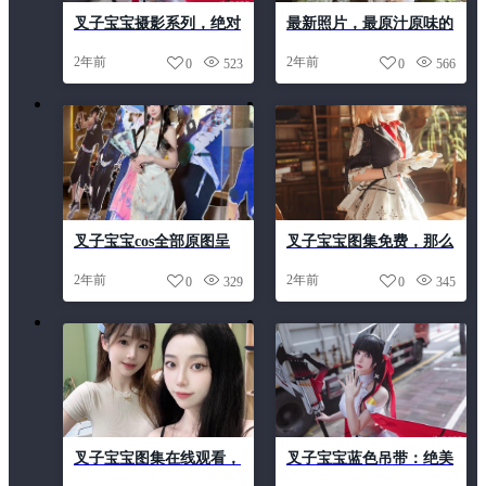
叉子宝宝摄影系列，绝对
最新照片，最原汁原味的
让你惊叹不已
叉子宝宝摄影美学
2年前
2年前
0
523
0
566
叉子宝宝cos全部原图呈
叉子宝宝图集免费，那么
现Cosplayer完美瞬间。
多人推荐，你不能不来欣
2年前
2年前
0
329
0
345
赏这个分享的珍藏吧
叉子宝宝图集在线观看，
叉子宝宝蓝色吊带：绝美
赏析一夜之间风靡的
cos合集一次分享