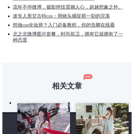
流年不停微博，摄影绝技震撼人心，超越想象之外。
迷失人形甘古特cos：用镜头捕捉那一刻的完美
想做cos化妆师？入门必备教程，你的负卿在线看
北之北微博图片套餐，时尚前卫，拥有它就拥有了一
种态度
相关文章