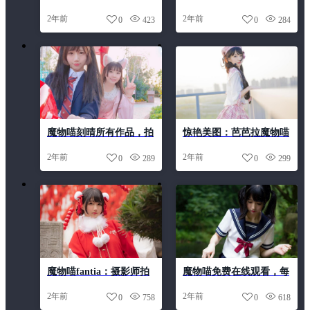
缤纷美图照片集，畅享奇
表经典视觉的缩影
2年前
2年前
0
423
0
284
妙cos之旅
魔物喵刻晴所有作品，拍
惊艳美图：芭芭拉魔物喵
摄的照片好看极了
自cosplay角色大突围
2年前
2年前
0
289
0
299
魔物喵fantia：摄影师拍
魔物喵免费在线观看，每
摄coser美照，分享精品图
日更新一张精美cos照片
2年前
2年前
0
758
0
618
包