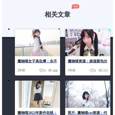
相关文章
魔物喵女子高生缚：永不
魔物喵资源：超值图包分
过时的经典照片合集
享，原图加持
2年前
2年前
0
408
0
275
魔物喵2022年新作在线：
照片- 魔物喵cos资源：代