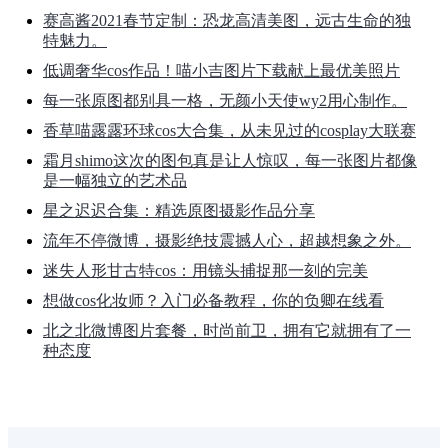
赛高酱2021春节定制：恐龙高清美图，远古生命的独
特魅力。
低调奢华cos作品！喵小吉图片下载献上最优美照片
每一张原图都别具一格，无颜小天使wy2用心制作。
香草喵露露环球cos大合集，从未见过的cosplay大联赛
霜月shimo这次的图包真是让人惊叹，每一张图片都像
是一幅独立的艺术品
星之迟迟合集：精选原图摄影作品分享
流年不停微博，摄影绝技震撼人心，超越想象之外。
迷失人形甘古特cos：用镜头捕捉那一刻的完美
想做cos化妆师？入门必备教程，你的负卿在线看
北之北微博图片套餐，时尚前卫，拥有它就拥有了一
种态度