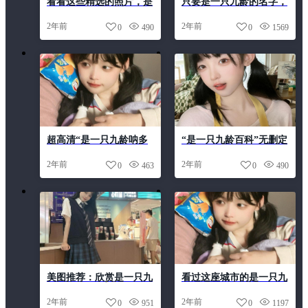
看看这些精选的照片，是
只要是一只九龄的名字，
一只九龄男朋友的最新成
摄影就能成为艺术
2年前
2年前
0
490
0
1569
果分享
超高清“是一只九龄呐多
“是一只九龄百科”无删定
少岁”高清图片浏览
制，让你拥有一份个性收
2年前
2年前
0
463
0
490
藏
美图推荐：欣赏是一只九
看过这座城市的是一只九
龄呐本名的精彩cos作品
龄信息照片，会让你爱上
2年前
2年前
0
951
0
1197
这个城市