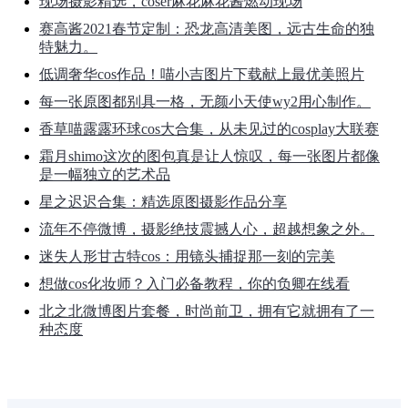
现场摄影精选，coser麻花麻花酱燃动现场
赛高酱2021春节定制：恐龙高清美图，远古生命的独
特魅力。
低调奢华cos作品！喵小吉图片下载献上最优美照片
每一张原图都别具一格，无颜小天使wy2用心制作。
香草喵露露环球cos大合集，从未见过的cosplay大联赛
霜月shimo这次的图包真是让人惊叹，每一张图片都像
是一幅独立的艺术品
星之迟迟合集：精选原图摄影作品分享
流年不停微博，摄影绝技震撼人心，超越想象之外。
迷失人形甘古特cos：用镜头捕捉那一刻的完美
想做cos化妆师？入门必备教程，你的负卿在线看
北之北微博图片套餐，时尚前卫，拥有它就拥有了一
种态度