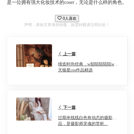
是一位拥有强大化妆技术的coser，无论是什么样的角色。
0人喜欢
声明：原创文章请勿转载，如需转载请注明出处！
上一篇
缔造时尚经典，w韶陌陌陌陌ww
天狼星cos作品精选
下一篇
过期米线线白色有动态的摄影作
品，是摄影师灵魂的赏析。