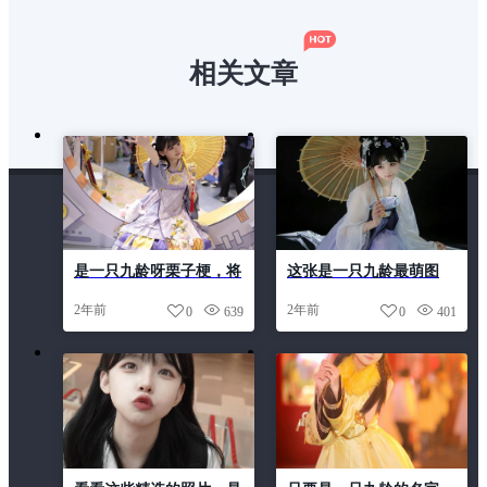
相关文章
是一只九龄呀栗子梗，将
这张是一只九龄最萌图
美轮美奂之感尽收眼前
片，充满了青春无敌的气
2年前
2年前
0
639
0
401
息。