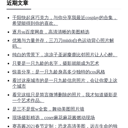
近期文章
千阳快起床巧克力，与你分享我最近cosplay的合集，
希望能得到你的喜欢。
逐月su百度网盘，高清清晰的美图精选
优雅与力量并存，三刀刀miido白色运动背心照片解
码。
纯白的雪景下，凉凉子圣诞麋鹿比邻照片让人心醉。
只要是一只九龄的名字，摄影就能成为艺术
惊喜分享：是一只九龄身高多少独特的cos风格
看过这座城市的是一只九龄信息照片，会让你爱上这
个城市
看完这组只是简言微博删除的照片，我才知道摄影是
一个艺术作品。
是三不是世w全套，舞动美图照片墙
现场摄影精选，coser麻花麻花酱燃动现场
赛高酱2021春节定制：恐龙高清美图，远古生命的独