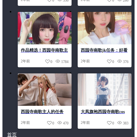
0
336
0
286
作品精选！西园寺南歌主
西园寺南歌jk任务：好看
人的任务1.0摄影大赏析
照片带你领略cosplay魅力
2年前
2年前
0
1784
0
376
西园寺南歌主人的任务
大凤旗袍西园寺南歌cos
2.0：超美图包，值得收
独家分享
2年前
2年前
0
470
0
383
藏
首页