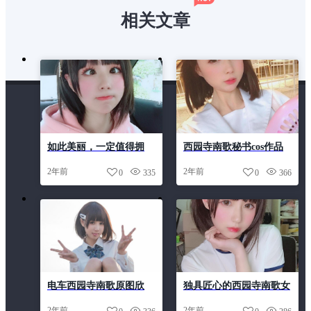
相关文章
如此美丽，一定值得拥
西园寺南歌秘书cos作品
有！西园寺南歌秘书照片
回顾，颜值爆表
2年前
2年前
0
335
0
366
电车西园寺南歌原图欣
独具匠心的西园寺南歌女
赏，美妙瞬间一一展现
仆图包拥有的照片
2年前
2年前