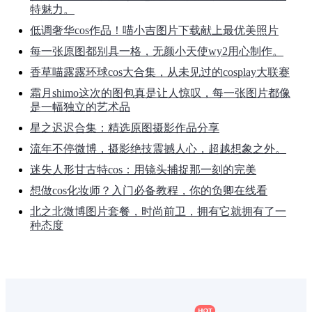
特魅力。
低调奢华cos作品！喵小吉图片下载献上最优美照片
每一张原图都别具一格，无颜小天使wy2用心制作。
香草喵露露环球cos大合集，从未见过的cosplay大联赛
霜月shimo这次的图包真是让人惊叹，每一张图片都像
是一幅独立的艺术品
星之迟迟合集：精选原图摄影作品分享
流年不停微博，摄影绝技震撼人心，超越想象之外。
迷失人形甘古特cos：用镜头捕捉那一刻的完美
想做cos化妆师？入门必备教程，你的负卿在线看
北之北微博图片套餐，时尚前卫，拥有它就拥有了一
种态度