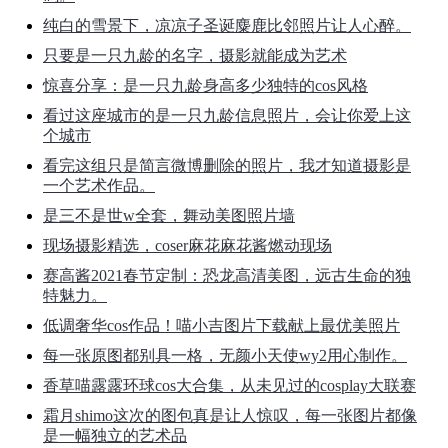
纯白的雪景下，凉凉子圣诞麋鹿比邻照片让人心醉。
只要是一只九龄的名字，摄影就能成为艺术
惊喜分享：是一只九龄身高多少独特的cos风格
看过这座城市的是一只九龄信息照片，会让你爱上这
个城市
看完这组只是简言微博删除的照片，我才知道摄影是
一个艺术作品。
是三不是世w全套，舞动美图照片墙
现场摄影精选，coser麻花麻花酱燃动现场
赛高酱2021春节定制：恐龙高清美图，远古生命的独
特魅力。
低调奢华cos作品！喵小吉图片下载献上最优美照片
每一张原图都别具一格，无颜小天使wy2用心制作。
香草喵露露环球cos大合集，从未见过的cosplay大联赛
霜月shimo这次的图包真是让人惊叹，每一张图片都像
是一幅独立的艺术品