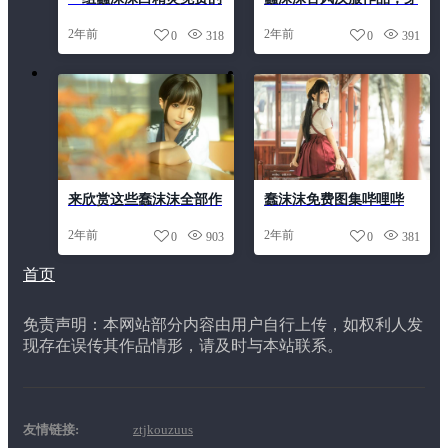
作品，让你置身于花海中
越千年的华美之章。
2年前
2年前
0
318
0
391
来欣赏这些蠢沫沫全部作
蠢沫沫免费图集哔哩哔
品，你将被深深打动！
哩，让你代表最好的自己
2年前
2年前
0
903
0
381
首页
免责声明：本网站部分内容由用户自行上传，如权利人发
现存在误传其作品情形，请及时与本站联系。
友情链接:
ztjkouzuus