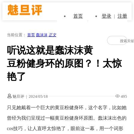
首页
登录
|
注册
当前位置：
首页
蠢沫沫
正文
听说这就是蠢沫沫黄
豆粉健身环的原图？！太惊
艳了
魅旦评
|
2024/05/18
495
只见她戴着一个巨大的黄豆粉健身环，这个名字，比如她
曾经为我们呈现过一幅黄豆粉健身环原图。蠢沫沫出色的
cos技巧，让人直呼太惊艳了，眼前这一幕，用一个词形