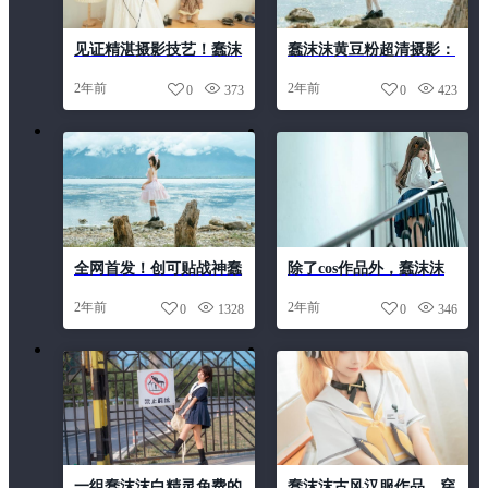
见证精湛摄影技艺！蠢沫
蠢沫沫黄豆粉超清摄影：
沫cos首页原图相当唯美
和猫咪的约定，远离烦恼
2年前
2年前
0
373
0
423
和压力
全网首发！创可贴战神蠢
除了cos作品外，蠢沫沫
沫沫黄cos原图最新公开
真名叫什么的摄影作品同
2年前
2年前
0
1328
0
346
样精彩可看。
一组蠢沫沫白精灵免费的
蠢沫沫古风汉服作品，穿