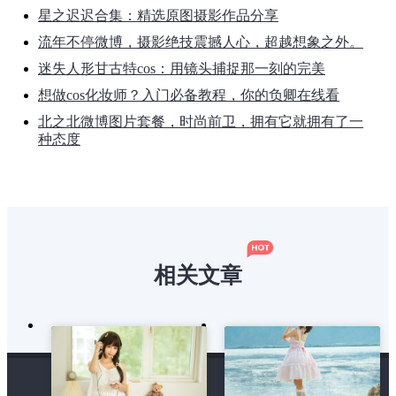
星之迟迟合集：精选原图摄影作品分享
流年不停微博，摄影绝技震撼人心，超越想象之外。
迷失人形甘古特cos：用镜头捕捉那一刻的完美
想做cos化妆师？入门必备教程，你的负卿在线看
北之北微博图片套餐，时尚前卫，拥有它就拥有了一
种态度
相关文章