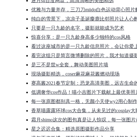
逐月su百度网盘，高清清晰的美图精选
优雅与力量并存，三刀刀miido白色运动背心照片
纯白的雪景下，凉凉子圣诞麋鹿比邻照片让人心
只要是一只九龄的名字，摄影就能成为艺术
惊喜分享：是一只九龄身高多少独特的cos风格
看过这座城市的是一只九龄信息照片，会让你爱
看完这组只是简言微博删除的照片，我才知道摄
是三不是世w全套，舞动美图照片墙
现场摄影精选，coser麻花麻花酱燃动现场
赛高酱2021春节定制：恐龙高清美图，远古生命
低调奢华cos作品！喵小吉图片下载献上最优美照
每一张原图都别具一格，无颜小天使wy2用心制
香草喵露露环球cos大合集，从未见过的cosplay
霜月shimo这次的图包真是让人惊叹，每一张图
星之迟迟合集：精选原图摄影作品分享