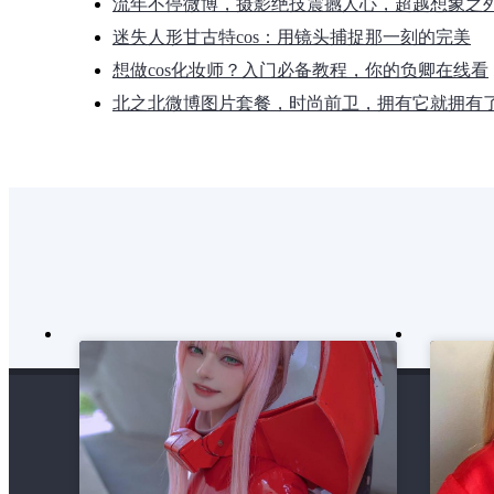
流年不停微博，摄影绝技震撼人心，超越想象之
迷失人形甘古特cos：用镜头捕捉那一刻的完美
想做cos化妆师？入门必备教程，你的负卿在线看
北之北微博图片套餐，时尚前卫，拥有它就拥有