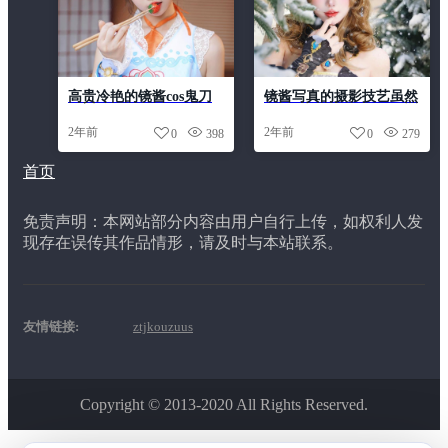
高贵冷艳的镜酱cos鬼刀
镜酱写真的摄影技艺虽然
风铃公主更新日志展现匠
高超，但她更有一颗爱做
2年前
2年前
0
398
0
279
心传承
自己的心。
首页
免责声明：本网站部分内容由用户自行上传，如权利人发
现存在误传其作品情形，请及时与本站联系。
友情链接:
ztjkouzuus
Copyright © 2013-2020 All Rights Reserved.