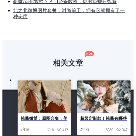
想做cos化妆师？入门必备教程，你的负卿在线看
北之北微博图片套餐，时尚前卫，拥有它就拥有了一
种态度
相关文章
镜酱微博：原图合集，美
超级定制款！镜酱有哪些
到窒息的视觉盛宴
cos只属于你的专属经
2年前
2年前
0
412
0
347
典？