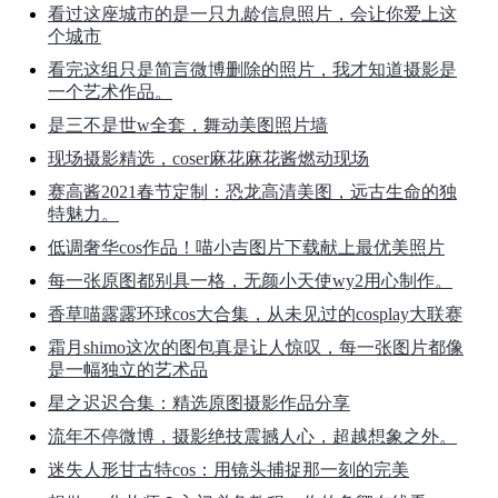
看过这座城市的是一只九龄信息照片，会让你爱上这
个城市
看完这组只是简言微博删除的照片，我才知道摄影是
一个艺术作品。
是三不是世w全套，舞动美图照片墙
现场摄影精选，coser麻花麻花酱燃动现场
赛高酱2021春节定制：恐龙高清美图，远古生命的独
特魅力。
低调奢华cos作品！喵小吉图片下载献上最优美照片
每一张原图都别具一格，无颜小天使wy2用心制作。
香草喵露露环球cos大合集，从未见过的cosplay大联赛
霜月shimo这次的图包真是让人惊叹，每一张图片都像
是一幅独立的艺术品
星之迟迟合集：精选原图摄影作品分享
流年不停微博，摄影绝技震撼人心，超越想象之外。
迷失人形甘古特cos：用镜头捕捉那一刻的完美