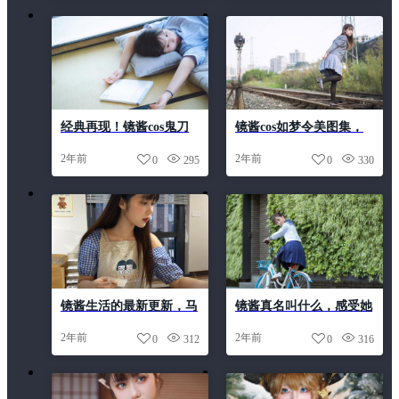
经典再现！镜酱cos鬼刀
镜酱cos如梦令美图集，
唯美美图震撼呈现
绝美的人物摄影作品
2年前
2年前
0
295
0
330
镜酱生活的最新更新，马
镜酱真名叫什么，感受她
上来了，敬请期待
的无删定制
2年前
2年前
0
312
0
316