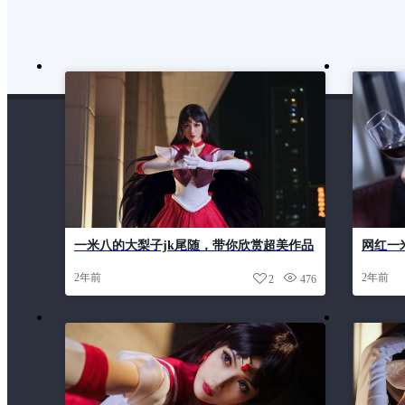
一米八的大梨子jk尾随，带你欣赏超美作品
网红一
售
2年前
2年前
2
476