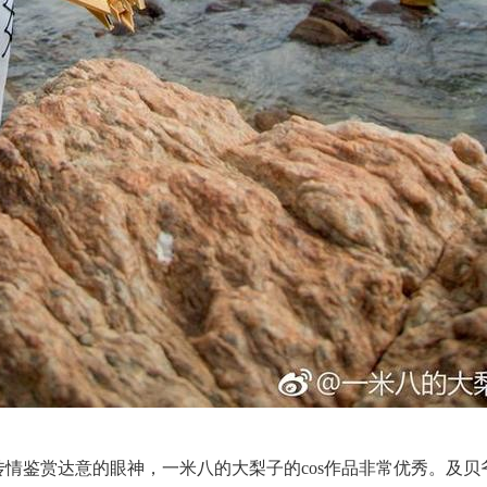
传情鉴赏达意的眼神，一米八的大梨子的cos作品非常优秀。及贝