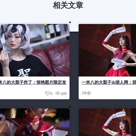
相关文章
米八的大梨子炸了：惊艳图片限定发
一米八的大梨子jk猎人网：
惊艳
2年前
0
609