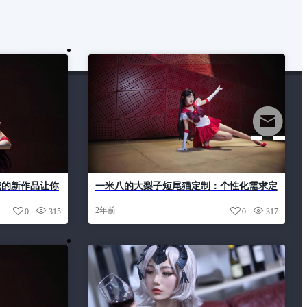
我的新作品让你
一米八的大梨子短尾猫定制：个性化需求定
制收录
2年前
0
315
0
317