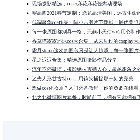
现场摄影精选，coser麻花麻花酱燃动现场
赛高酱2021春节定制：恐龙高清美图，远古生命
低调奢华cos作品！喵小吉图片下载献上最优美照
每一张原图都别具一格，无颜小天使wy2用心制
香草喵露露环球cos大合集，从未见过的cosplay
霜月shimo这次的图包真是让人惊叹，每一张图
星之迟迟合集：精选原图摄影作品分享
流年不停微博，摄影绝技震撼人心，超越想象之
迷失人形甘古特cos：用镜头捕捉那一刻的完美
想做cos化妆师？入门必备教程，你的负卿在线看
北之北微博图片套餐，时尚前卫，拥有它就拥有