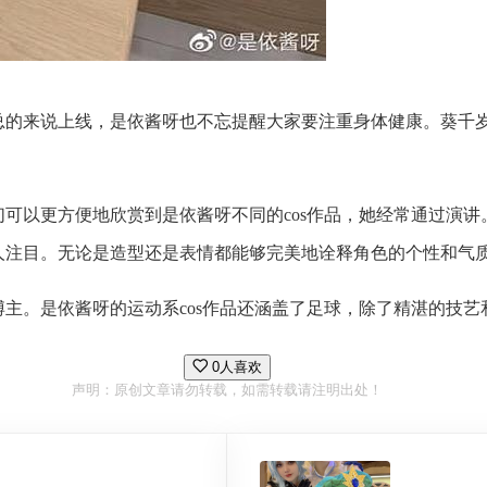
，总的来说上线，是依酱呀也不忘提醒大家要注重身体健康。葵千
们可以更方便地欣赏到是依酱呀不同的cos作品，她经常通过演
人注目。无论是造型还是表情都能够完美地诠释角色的个性和气质，
博主。是依酱呀的运动系cos作品还涵盖了足球，除了精湛的技
0人喜欢
声明：原创文章请勿转载，如需转载请注明出处！