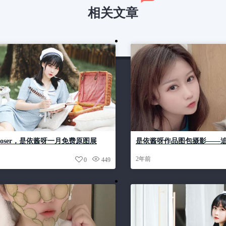
相关文章
oser，是依酱呀一月免费原图展
是依酱呀作品图包摄影——
种造型令人好奇
丽风景
2年前
0
449