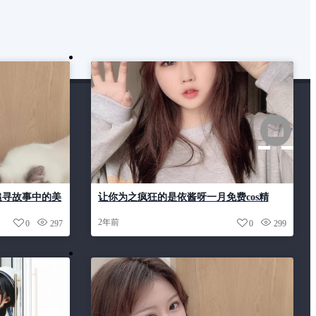
追寻故事中的美
让你为之疯狂的是依酱呀一月免费cos精
选，好看到停不下来
2年前
0
297
0
299