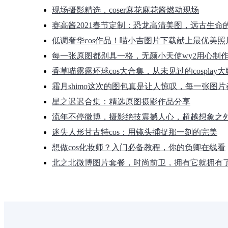
现场摄影精选，coser麻花麻花酱燃动现场
赛高酱2021春节定制：恐龙高清美图，远古生命
低调奢华cos作品！喵小吉图片下载献上最优美照
每一张原图都别具一格，无颜小天使wy2用心制
香草喵露露环球cos大合集，从未见过的cosplay
霜月shimo这次的图包真是让人惊叹，每一张图
星之迟迟合集：精选原图摄影作品分享
流年不停微博，摄影绝技震撼人心，超越想象之
迷失人形甘古特cos：用镜头捕捉那一刻的完美
想做cos化妆师？入门必备教程，你的负卿在线看
北之北微博图片套餐，时尚前卫，拥有它就拥有