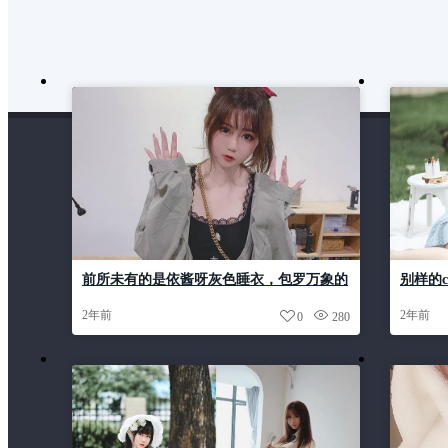
前所未有的是依酱呀灰色睡衣，包罗万象的
别样的c
原图大放送
示，各
2年前
2年前
0
280