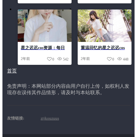
星之迟迟cos资源：每日
重温回忆的星之迟迟cos
分享新cos
忍者美图分享
2年前
2年前
0
542
0
448
首页
免责声明：本网站部分内容由用户自行上传，如权利人发
现存在误传其作品情形，请及时与本站联系。
友情链接:
ztjkouzuus