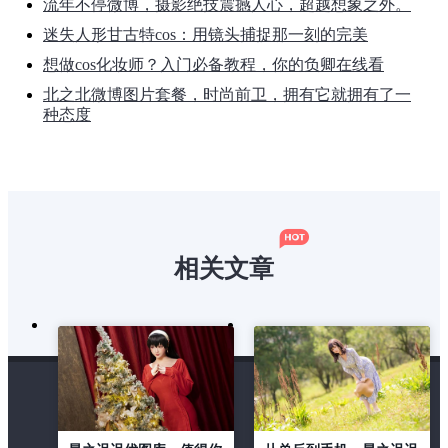
流年不停微博，摄影绝技震撼人心，超越想象之外。
迷失人形甘古特cos：用镜头捕捉那一刻的完美
想做cos化妆师？入门必备教程，你的负卿在线看
北之北微博图片套餐，时尚前卫，拥有它就拥有了一
种态度
相关文章