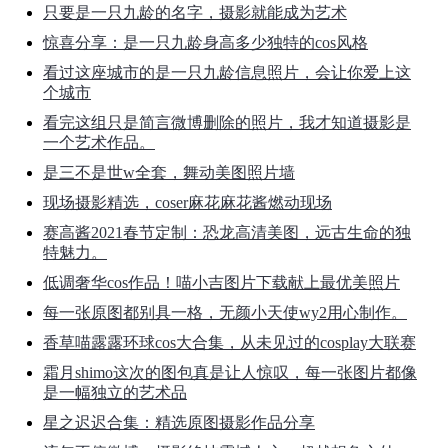
只要是一只九龄的名字，摄影就能成为艺术
惊喜分享：是一只九龄身高多少独特的cos风格
看过这座城市的是一只九龄信息照片，会让你爱上这
个城市
看完这组只是简言微博删除的照片，我才知道摄影是
一个艺术作品。
是三不是世w全套，舞动美图照片墙
现场摄影精选，coser麻花麻花酱燃动现场
赛高酱2021春节定制：恐龙高清美图，远古生命的独
特魅力。
低调奢华cos作品！喵小吉图片下载献上最优美照片
每一张原图都别具一格，无颜小天使wy2用心制作。
香草喵露露环球cos大合集，从未见过的cosplay大联赛
霜月shimo这次的图包真是让人惊叹，每一张图片都像
是一幅独立的艺术品
星之迟迟合集：精选原图摄影作品分享