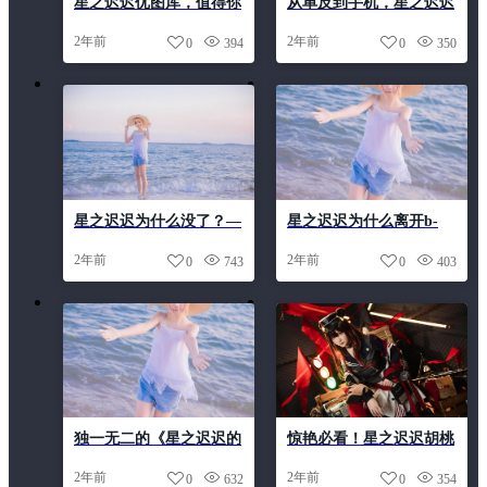
星之迟迟优图库，值得你
从单反到手机，星之迟迟
用心了解每一张图片。
小狗勾的摄影装备分享
2年前
2年前
0
394
0
350
星之迟迟为什么没了？—
星之迟迟为什么离开b-
原图合集火爆更新中
这些美图将让你爱上
2年前
2年前
0
743
0
403
cosplay
独一无二的《星之迟迟的
惊艳必看！星之迟迟胡桃
所有作品》原图，让你的
cos图包大放送
2年前
2年前
0
632
0
354
世界更有色彩。